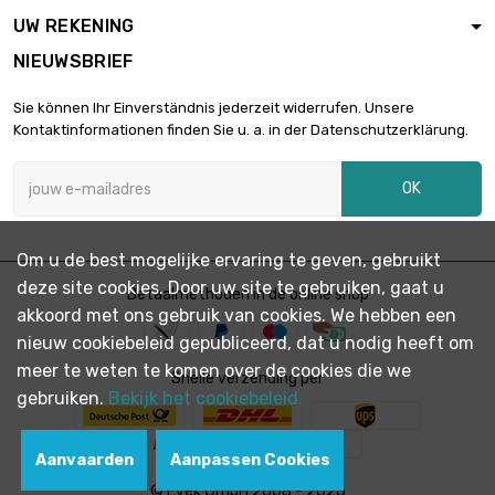
UW REKENING
NIEUWSBRIEF
Sie können Ihr Einverständnis jederzeit widerrufen. Unsere
Kontaktinformationen finden Sie u. a. in der Datenschutzerklärung.
OK
Om u de best mogelijke ervaring te geven, gebruikt
deze site cookies. Door uw site te gebruiken, gaat u
Betaalmethoden in de online shop
akkoord met ons gebruik van cookies. We hebben een
nieuw cookiebeleid gepubliceerd, dat u nodig heeft om
meer te weten te komen over de cookies die we
Snelle verzending per
gebruiken.
Bekijk het cookiebeleid.
Aanvaarden
Aanpassen Cookies
© Evek GmbH 2008 - 2026