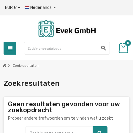
EUR €
Nederlands

0
view_headline
search
chevron_right
Zoekresultaten
Zoekresultaten
Geen resultaten gevonden voor uw
zoekopdracht
Probeer andere trefwoorden om te vinden wat u zoekt