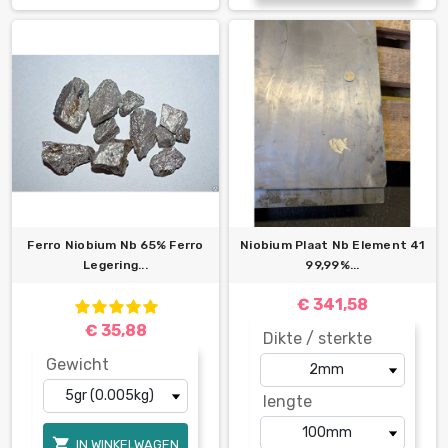
Ferro Niobium Nb 65% Ferro
Niobium Plaat Nb Element 41
Legering...
99,99%...
€ 341,58
€ 35,88
Dikte / sterkte
Gewicht
lengte

IN WINKELWAGEN