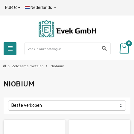
EUR €
Nederlands

0
view_headline
search
chevron_right
chevron_right
Zeldzame metalen
Niobium
NIOBIUM
Beste verkopen