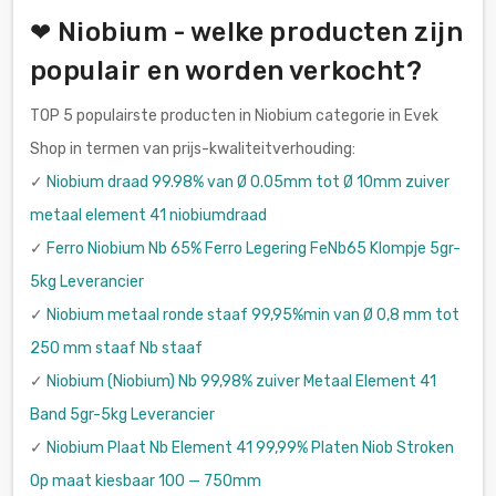
❤ Niobium - welke producten zijn
populair en worden verkocht?
TOP 5 populairste producten in Niobium categorie in Evek
Shop in termen van prijs-kwaliteitverhouding:
✓
Niobium draad 99.98% van Ø 0.05mm tot Ø 10mm zuiver
metaal element 41 niobiumdraad
✓
Ferro Niobium Nb 65% Ferro Legering FeNb65 Klompje 5gr-
5kg Leverancier
✓
Niobium metaal ronde staaf 99,95%min van Ø 0,8 mm tot
250 mm staaf Nb staaf
✓
Niobium (Niobium) Nb 99,98% zuiver Metaal Element 41
Band 5gr-5kg Leverancier
✓
Niobium Plaat Nb Element 41 99,99% Platen Niob Stroken
Op maat kiesbaar 100 — 750mm