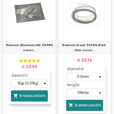
Niobium (Niobium) Nb 99,98%
Niobium draad 99,98% Ø0,5-
zuiver...
1mm zuiver...
€ 25,16
€ 29,90
diameter
Gewicht
lengte

IN WINKELWAGEN

IN WINKELWAGEN