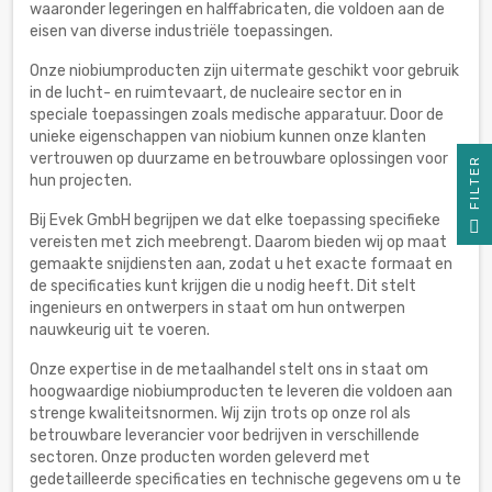
waaronder legeringen en halffabricaten, die voldoen aan de
eisen van diverse industriële toepassingen.
Onze niobiumproducten zijn uitermate geschikt voor gebruik
in de lucht- en ruimtevaart, de nucleaire sector en in
speciale toepassingen zoals medische apparatuur. Door de
unieke eigenschappen van niobium kunnen onze klanten
vertrouwen op duurzame en betrouwbare oplossingen voor
R
hun projecten.
F
I
L
T
E
Bij Evek GmbH begrijpen we dat elke toepassing specifieke
vereisten met zich meebrengt. Daarom bieden wij op maat
gemaakte snijdiensten aan, zodat u het exacte formaat en
de specificaties kunt krijgen die u nodig heeft. Dit stelt
ingenieurs en ontwerpers in staat om hun ontwerpen
nauwkeurig uit te voeren.
Onze expertise in de metaalhandel stelt ons in staat om
hoogwaardige niobiumproducten te leveren die voldoen aan
strenge kwaliteitsnormen. Wij zijn trots op onze rol als
betrouwbare leverancier voor bedrijven in verschillende
sectoren. Onze producten worden geleverd met
gedetailleerde specificaties en technische gegevens om u te