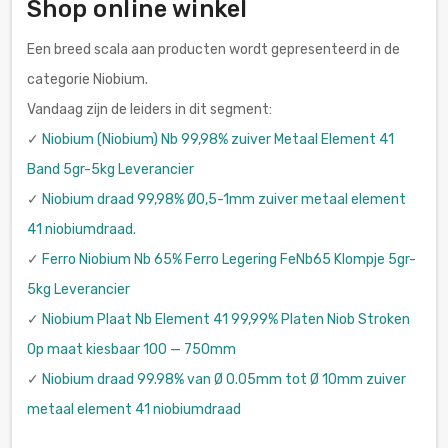
Shop online winkel
Een breed scala aan producten wordt gepresenteerd in de
categorie Niobium.
Vandaag zijn de leiders in dit segment:
✓
Niobium (Niobium) Nb 99,98% zuiver Metaal Element 41
Band 5gr-5kg Leverancier
✓
Niobium draad 99,98% Ø0,5-1mm zuiver metaal element
41 niobiumdraad.
✓
Ferro Niobium Nb 65% Ferro Legering FeNb65 Klompje 5gr-
5kg Leverancier
✓
Niobium Plaat Nb Element 41 99,99% Platen Niob Stroken
Op maat kiesbaar 100 — 750mm
✓
Niobium draad 99.98% van Ø 0.05mm tot Ø 10mm zuiver
metaal element 41 niobiumdraad