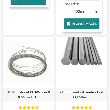
breedte

IN WINKELWAGEN
Niobium draad 99.98% van Ø
Niobium metaal ronde staaf
0.05mm tot...
99,95%min...