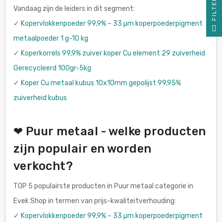
R
Vandaag zijn de leiders in dit segment:
✓
Kopervlokkenpoeder 99,9% – 33 µm koperpoederpigment
F
I
L
T
E
metaalpoeder 1 g-10 kg
✓
Koperkorrels 99,9% zuiver koper Cu element 29 zuiverheid
Gerecycleerd 100gr-5kg
✓
Koper Cu metaal kubus 10x10mm gepolijst 99,95%
zuiverheid kubus
❤ Puur metaal - welke producten
zijn populair en worden
verkocht?
TOP 5 populairste producten in Puur metaal categorie in
Evek Shop in termen van prijs-kwaliteitverhouding:
✓
Kopervlokkenpoeder 99,9% – 33 µm koperpoederpigment