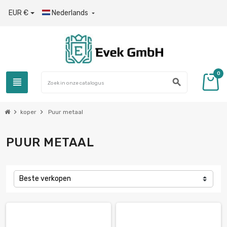
EUR €
Nederlands

0
view_headline
search
chevron_right
chevron_right
koper
Puur metaal
PUUR METAAL
Beste verkopen