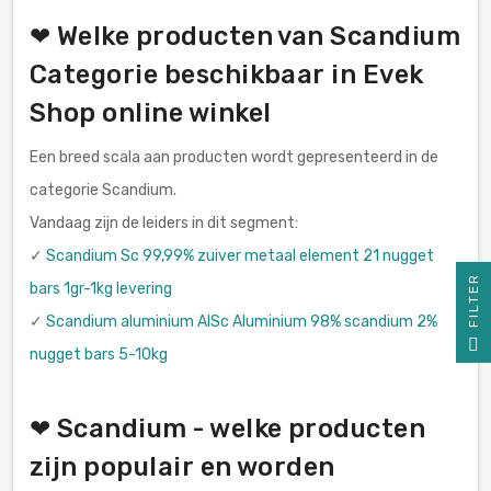
❤ Welke producten van Scandium
Categorie beschikbaar in Evek
Shop online winkel
Een breed scala aan producten wordt gepresenteerd in de
categorie Scandium.
Vandaag zijn de leiders in dit segment:
✓
Scandium Sc 99,99% zuiver metaal element 21 nugget
R
bars 1gr-1kg levering
✓
Scandium aluminium AlSc Aluminium 98% scandium 2%
F
I
L
T
E
nugget bars 5-10kg
❤ Scandium - welke producten
zijn populair en worden