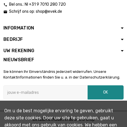
Bel ons.: Nl +31 9 7010 280 720

Schrijf ons op:
shop@evek.de

INFORMATION
BEDRIJF
UW REKENING
NIEUWSBRIEF
Sie können Ihr Einverständnis jederzeit widerrufen. Unsere
Kontaktinformationen finden Sie u. a. in der Datenschutzerklärung.
OK
Om u de best mogelijke ervaring te geven, gebruikt
deze site cookies. Door uw site te gebruiken, gaat u
Betaalmethoden in de online shop
akkoord met ons gebruik van cookies. We hebben een