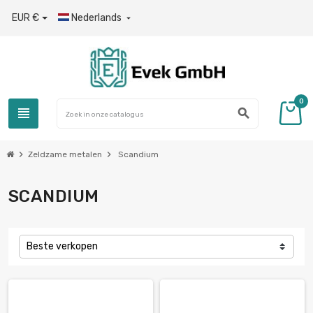
EUR €
Nederlands

0
view_headline
search
chevron_right
chevron_right
Zeldzame metalen
Scandium
SCANDIUM
Beste verkopen