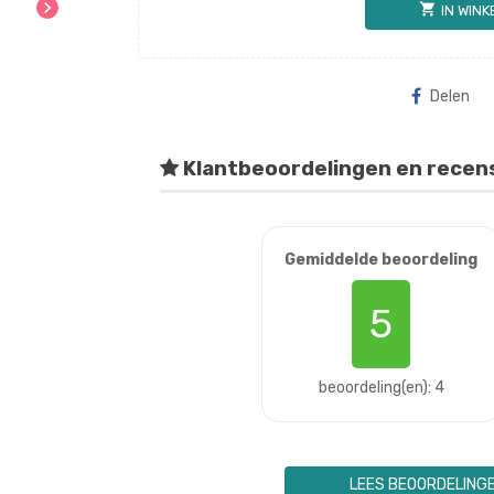
chevron_right
shopping_cart
IN WIN
Delen
Klantbeoordelingen en recen
Gemiddelde beoordeling
5
beoordeling(en): 4
LEES BEOORDELING