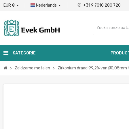
✆
EUR €
Nederlands
+31 9 7010 280 720

KATEGORIE
PRODUC
Zeldzame metalen
Zirkonium draad 99,2% van Ø0,05mm 
chevron_right
chevron_right