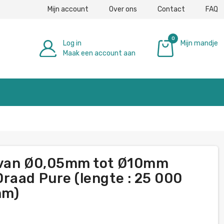
Mijn account
Over ons
Contact
FAQ
0
Log in
Mijn mandje
Maak een account aan
€ 0,00
 van Ø0,05mm tot Ø10mm
raad Pure (lengte : 25 000
mm)