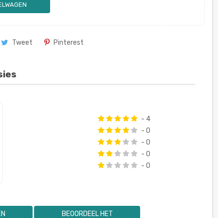
KELWAGEN
Tweet
Pinterest
sies
- 4
- 0
- 0
- 0
- 0
EN
BEOORDEEL HET