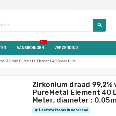
search
HOT
TEN
AANBIEDINGEN
VERZENDING
tot Ø10mm PureMetal Element 40 Draad Pure
Zirkonium draad 99,2%
PureMetal Element 40 D
Meter, diameter : 0.05
Laatste items in voorraad
notifications_active