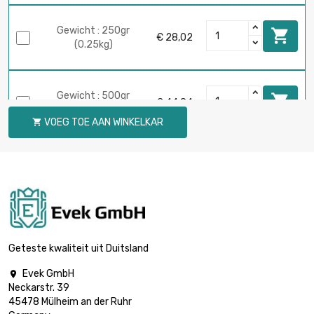
Gewicht : 250gr

€ 28,02
(0.25kg)
Gewicht : 500gr

€ 44,84
(0.5kg)
VOEG TOE AAN WINKELKAR

Gewicht : 1000gr

€ 74,73
(1kg)
Gewicht : 2000gr

€ 149,47
(2kg)
Geteste kwaliteit uit Duitsland
Evek GmbH

Neckarstr. 39
Gewicht : 5000gr

€ 358,73
45478 Mülheim an der Ruhr
(5kg)