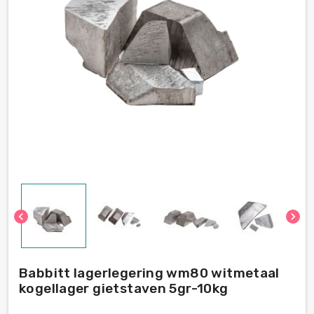
chevron_left
chevron_right
Babbitt lagerlegering wm80 witmetaal
kogellager gietstaven 5gr-10kg