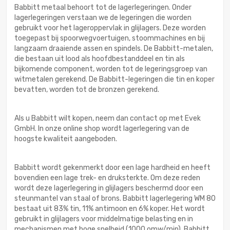
Babbitt metaal behoort tot de lagerlegeringen. Onder
lagerlegeringen verstaan we de legeringen die worden
gebruikt voor het lageroppervlak in glijlagers. Deze worden
toegepast bij spoorwegvoertuigen, stoommachines en bij
langzaam draaiende assen en spindels. De Babbitt-metalen,
die bestaan uit lood als hoofdbestanddeel en tin als
bijkomende component, worden tot de legeringsgroep van
witmetalen gerekend. De Babbitt-legeringen die tin en koper
bevatten, worden tot de bronzen gerekend.
Als u Babbitt wilt kopen, neem dan contact op met Evek
GmbH. In onze online shop wordt lagerlegering van de
hoogste kwaliteit aangeboden.
Babbitt wordt gekenmerkt door een lage hardheid en heeft
bovendien een lage trek- en druksterkte. Om deze reden
wordt deze lagerlegering in glijlagers beschermd door een
steunmantel van staal of brons. Babbitt lagerlegering WM 80
bestaat uit 83% tin, 11% antimoon en 6% koper. Het wordt
gebruikt in glijlagers voor middelmatige belasting en in
mechanismen met hoge snelheid (1000 omw/min). Babbitt