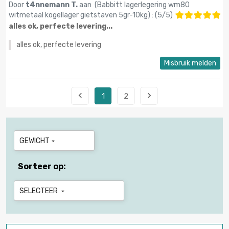
Door
t4nnemann T.
aan (
Babbitt lagerlegering wm80
witmetaal kogellager gietstaven 5gr-10kg
) :
(
5
/
5
)
alles ok, perfecte levering...
alles ok, perfecte levering
Misbruik melden


1
2
GEWICHT

Sorteer op:
SELECTEER
