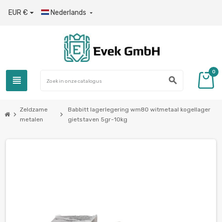
EUR €
Nederlands

0
view_headline
search
Zeldzame
Babbitt lagerlegering wm80 witmetaal kogellager
chevron_right
chevron_right
metalen
gietstaven 5gr-10kg