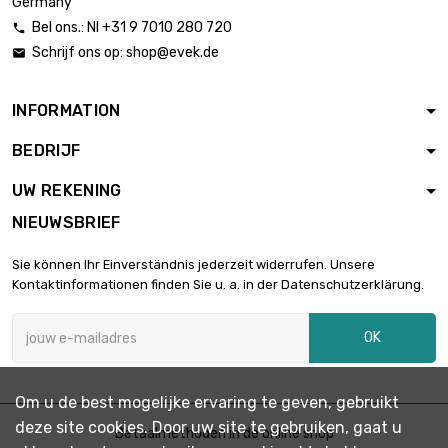
Germany
Bel ons.: Nl +31 9 7010 280 720

Schrijf ons op:
shop@evek.de

Gewicht : 10000gr

€ 702,51
(10kg)
INFORMATION
BEDRIJF
UW REKENING
NIEUWSBRIEF
Sie können Ihr Einverständnis jederzeit widerrufen. Unsere
Kontaktinformationen finden Sie u. a. in der Datenschutzerklärung.
OK
Om u de best mogelijke ervaring te geven, gebruikt
deze site cookies. Door uw site te gebruiken, gaat u
Betaalmethoden in de online shop