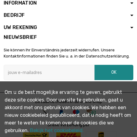
INFORMATION
lengte : 200mm
BEDRIJF
breedte : 150mm

€ 1.024,77
Dikte / sterkte :
UW REKENING
2mm
NIEUWSBRIEF
lengte : 250mm
breedte : 150mm

€ 1.280,97
Sie können Ihr Einverständnis jederzeit widerrufen. Unsere
Dikte / sterkte :
Kontaktinformationen finden Sie u. a. in der Datenschutzerklärung.
2mm
lengte : 300mm
OK
breedte : 150mm

€ 1.537,16
Dikte / sterkte :
2mm
Om u de best mogelijke ervaring te geven, gebruikt
lengte : 400mm
deze site cookies. Door uw site te gebruiken, gaat u
breedte : 150mm
Betaalmethoden in de online shop

€ 2.049,53
akkoord met ons gebruik van cookies. We hebben een
Dikte / sterkte :
2mm
nieuw cookiebeleid gepubliceerd, dat u nodig heeft om
meer te weten te komen over de cookies die we
lengte : 500mm
Snelle verzending per
breedte : 150mm
gebruiken.
Bekijk het cookiebeleid.

€ 2.561,92
Dikte / sterkte :