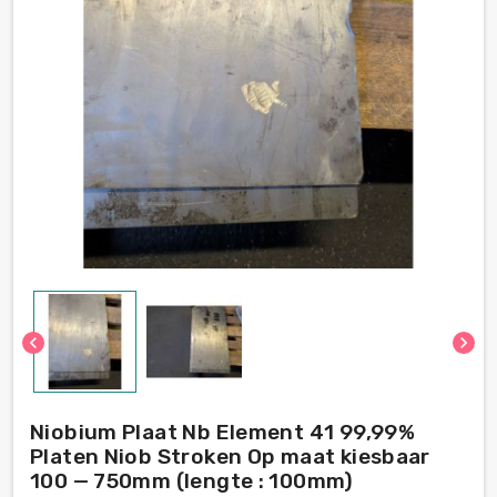
chevron_left
chevron_right
Niobium Plaat Nb Element 41 99,99%
Platen Niob Stroken Op maat kiesbaar
100 — 750mm (lengte : 100mm)