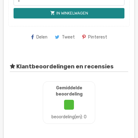
shopping_cart
IN WINKELWAGEN
Delen
Tweet
Pinterest
Klantbeoordelingen en recensies
Gemiddelde
beoordeling
beoordeling(en): 0