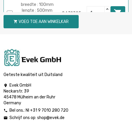
breedte : 100mm
lengte : 500mm

€ 1.707,95
Dikte / sterkte :
VOEG TOE AAN WINKELKAR

2mm
breedte : 100mm
lengte : 600mm

€ 2.049,53
Dikte / sterkte :
2mm
breedte : 100mm
lengte : 700mm

€ 2.391,13
Dikte / sterkte :
Geteste kwaliteit uit Duitsland
2mm
Evek GmbH

breedte : 100mm
Neckarstr. 39
lengte : 750mm

€ 2.561,92
45478 Mülheim an der Ruhr
Dikte / sterkte :
Germany
2mm
Bel ons.: Nl +31 9 7010 280 720

lengte : 150mm
Schrijf ons op:
shop@evek.de

breedte : 150mm

€ 768,57
Dikte / sterkte :
2mm