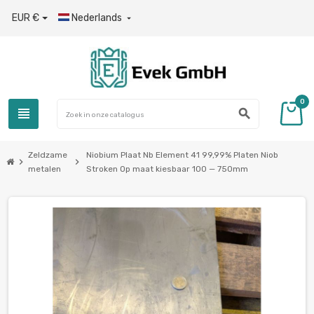
EUR €
Nederlands

0
view_headline
search
Zeldzame
Niobium Plaat Nb Element 41 99,99% Platen Niob
chevron_right
chevron_right
metalen
Stroken Op maat kiesbaar 100 — 750mm