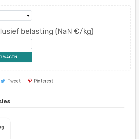
lusief belasting
(NaN €/kg)
KELWAGEN
Tweet
Pinterest
sies
ng