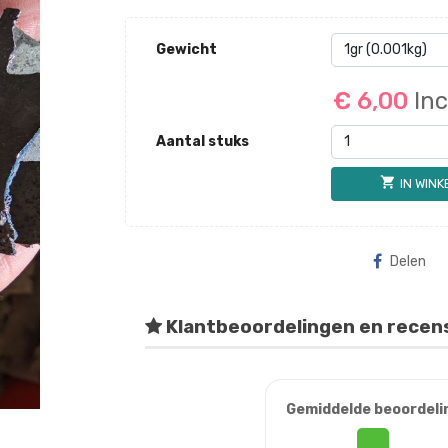
Gewicht
€ 6,00
Inc
Aantal stuks
shopping_cart
IN WIN
Delen
Klantbeoordelingen en recen
Gemiddelde beoordeli