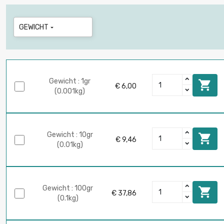
GEWICHT

Gewicht : 1gr

€ 6,00
(0.001kg)
Gewicht : 10gr

€ 9,46
(0.01kg)
Gewicht : 100gr

€ 37,86
(0.1kg)