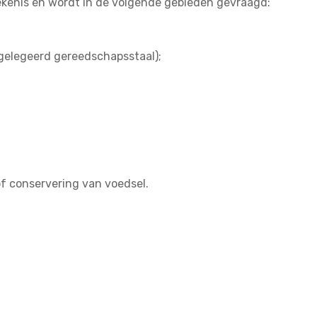
ekenis en wordt in de volgende gebieden gevraagd:
ggelegeerd gereedschapsstaal);
 of conservering van voedsel.