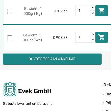
Gewicht : 1

€ 189,33
000gr (1kg)
Gewicht : 5

€ 908,78
000gr (5kg)
VOEG TOE AAN WINKELKAR

INF
Onz
Pri
Geteste kwaliteit uit Duitsland