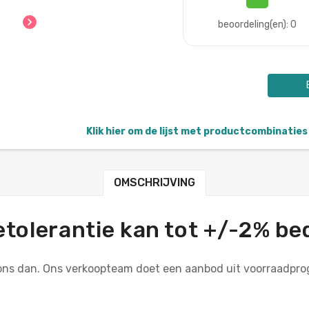
chevron_right
beoordeling(en): 0
Klik hier om de lijst met productcombinaties 
OMSCHRIJVING
tolerantie kan tot +/-2% b
f ons dan. Ons verkoopteam doet een aanbod uit voorraadpr