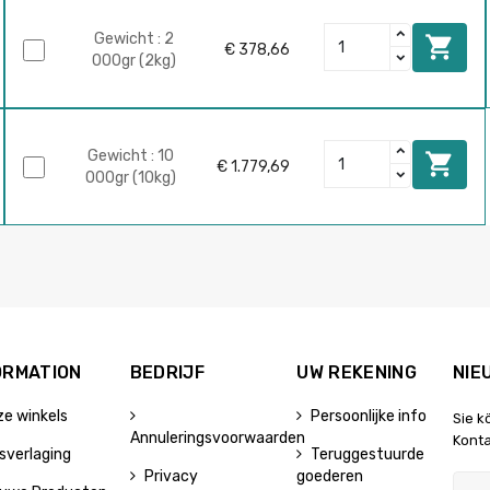
Gewicht : 2

€ 378,66
000gr (2kg)
Gewicht : 10

€ 1.779,69
000gr (10kg)
ORMATION
BEDRIJF
UW REKENING
NIE
e winkels
Persoonlijke info
Sie k
Annuleringsvoorwaarden
Konta
jsverlaging
Teruggestuurde
Privacy
goederen