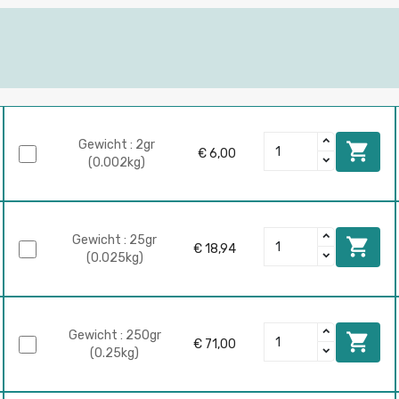
Gewicht : 2gr

€ 6,00
(0.002kg)
Gewicht : 25gr

€ 18,94
(0.025kg)
Gewicht : 250gr

€ 71,00
(0.25kg)