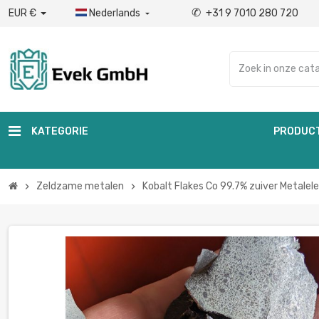
✆
EUR €
Nederlands
+31 9 7010 280 720

KATEGORIE
PRODUC
Zeldzame metalen
Kobalt Flakes Co 99.7% zuiver Metalel
chevron_right
chevron_right