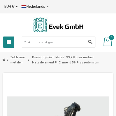
EUR €
Nederlands

0
view_headline
search
Zeldzame
Praseodymium Metaal 99,9% puur metaal
chevron_right
chevron_right
metalen
Metaalelement Pr Element 59 Praseodymium