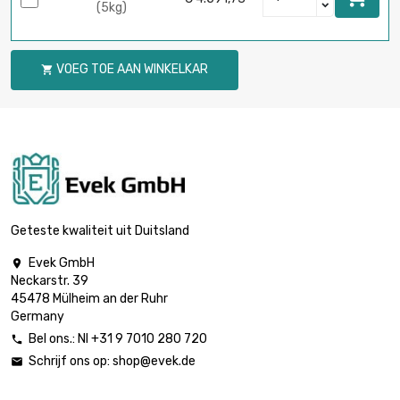
(5kg)
VOEG TOE AAN WINKELKAR

Geteste kwaliteit uit Duitsland
Evek GmbH

Neckarstr. 39
45478 Mülheim an der Ruhr
Germany
Bel ons.: Nl +31 9 7010 280 720

Schrijf ons op:
shop@evek.de
