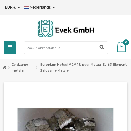
EUR €
Nederlands

0
view_headline
search
Zeldzame
Europium Metaal 99,99% puur Metaal Eu 63 Element
chevron_right
chevron_right
metalen
Zeldzame Metalen