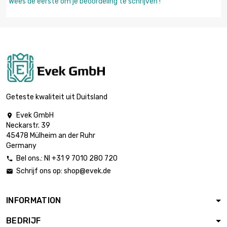
Wees de eerste om je beoordeling te schrijven !
Geteste kwaliteit uit Duitsland
Evek GmbH

Neckarstr. 39
45478 Mülheim an der Ruhr
Germany
Bel ons.: Nl +31 9 7010 280 720

Schrijf ons op:
shop@evek.de

INFORMATION
BEDRIJF