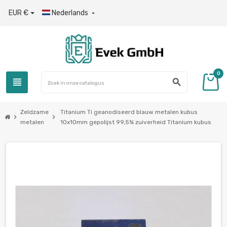
EUR €
Nederlands

0
view_headline
search
Zeldzame
Titanium Ti geanodiseerd blauw metalen kubus
chevron_right
chevron_right
metalen
10x10mm gepolijst 99,5% zuiverheid Titanium kubus