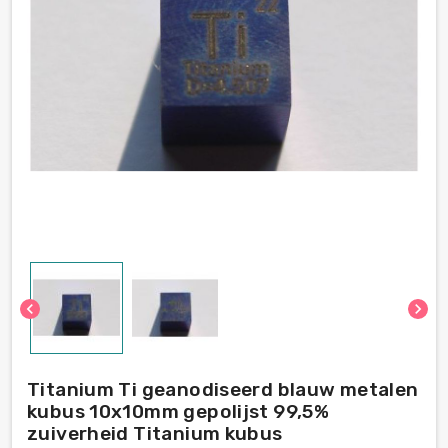
chevron_left
chevron_right
Titanium Ti geanodiseerd blauw metalen
kubus 10x10mm gepolijst 99,5%
zuiverheid Titanium kubus