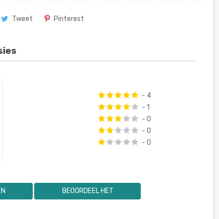
Tweet
Pinterest
sies
- 4
- 1
- 0
- 0
- 0
EN
BEOORDEEL HET