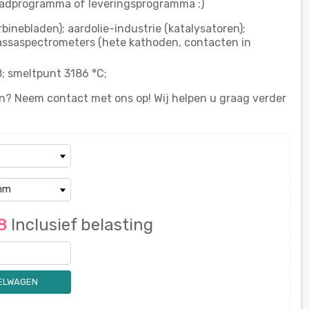
aadprogramma of leveringsprogramma :)
inebladen); aardolie-industrie (katalysatoren);
massaspectrometers (hete kathoden, contacten in
; smeltpunt 3186 °C;
? Neem contact met ons op! Wij helpen u graag verder
08
Inclusief belasting
KELWAGEN