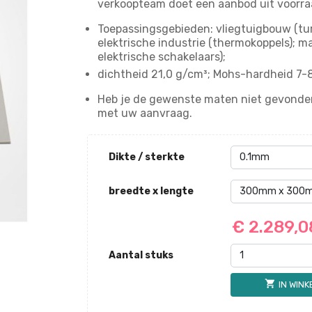
verkoopteam doet een aanbod uit voorr
Toepassingsgebieden: vliegtuigbouw (turb
elektrische industrie (thermokoppels); 
elektrische schakelaars);
dichtheid 21,0 g/cm³; Mohs-hardheid 7-8
Heb je de gewenste maten niet gevonden
met uw aanvraag.
Dikte / sterkte
breedte x lengte
€ 2.289,
Aantal stuks
shopping_cart
IN WIN