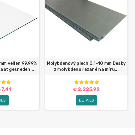
0mm vellen 99,99%
Molybdenový plech 0,1-10 mm Desky
maat gesneden...
z molybdenu řezané na míru...
47,41
€ 2.225,92
ILS
DETAILS