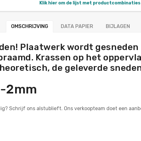
Klik hier om de lijst met productcombinaties 
OMSCHRIJVING
DATA PAPIER
BIJLAGEN
en! Plaatwerk wordt gesneden 
aamd. Krassen op het oppervlak 
 theoretisch, de geleverde sned
+/-2mm
dig? Schrijf ons alstublieft. Ons verkoopteam doet een aa