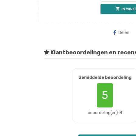
shopping_cart
IN WIN
Delen
Klantbeoordelingen en recen
Gemiddelde beoordeling
5
beoordeling(en): 4