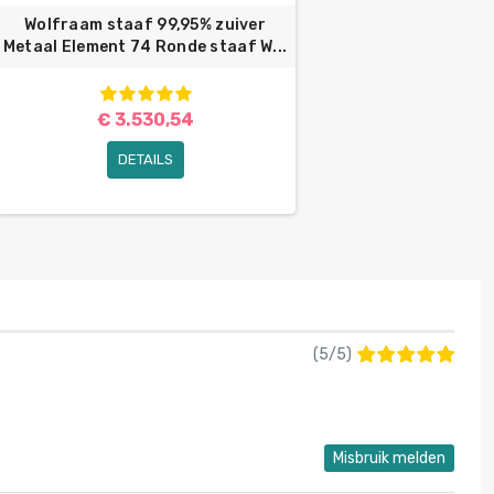
Wolfraam staaf 99,95% zuiver
Metaal Element 74 Ronde staaf W...
€ 3.530,54
DETAILS
(
5
/
5
)
Misbruik melden