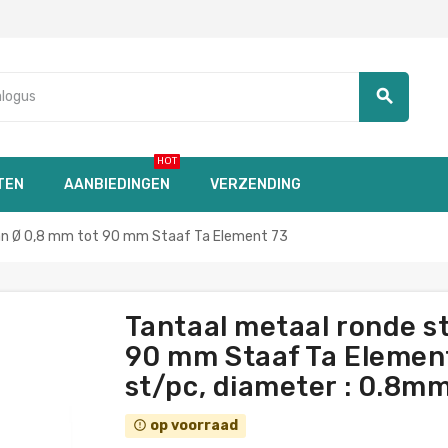
search
HOT
TEN
AANBIEDINGEN
VERZENDING
an Ø 0,8 mm tot 90 mm Staaf Ta Element 73
Tantaal metaal ronde s
90 mm Staaf Ta Element 
st/pc, diameter : 0.8mm
op voorraad
error_outline