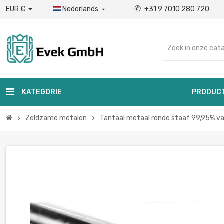
✆
EUR €
Nederlands
+31 9 7010 280 720

KATEGORIE
PRODUC
Zeldzame metalen
Tantaal metaal ronde staaf 99,95% v
chevron_right
chevron_right