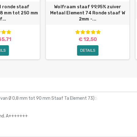
l ronde staaf
Wolfraam staaf 99,95% zuiver
,8 mm tot 250 mm
Metaal Element 74 Ronde staaf W
f...
2mm -...
45,71
€ 12,50
ILS
DETAILS
% van Ø 0,8 mm tot 90 mm Staaf Ta Element 73
) :
kend. A+++++++