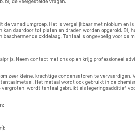
.b. bij de veelgestelde vragen.
 de vanadiumgroep. Het is vergelijkbaar met niobium en is
 en kan daardoor tot platen en draden worden opgerold. Bij
en beschermende oxidelaag. Tantaal is ongevoelig voor de me
lprijs. Neem contact met ons op en krijg professioneel advi
 om zeer kleine, krachtige condensatoren te vervaardigen. 
antaalmetaal. Het metaal wordt ook gebruikt in de chemisc
 vergroten, wordt tantaal gebruikt als legeringsadditief vo
n:
n);