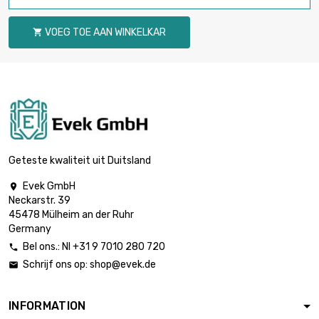
VOEG TOE AAN WINKELKAR

Geteste kwaliteit uit Duitsland
Evek GmbH

Neckarstr. 39
45478 Mülheim an der Ruhr
Germany
Bel ons.: Nl +31 9 7010 280 720

Schrijf ons op:
shop@evek.de

INFORMATION