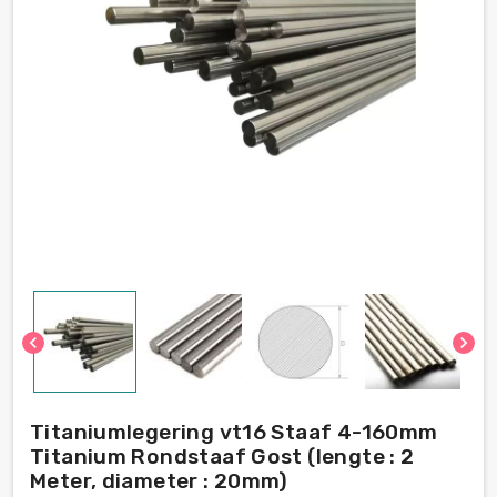
chevron_left
chevron_right
Titaniumlegering vt16 Staaf 4-160mm
Titanium Rondstaaf Gost (lengte : 2
Meter, diameter : 20mm)