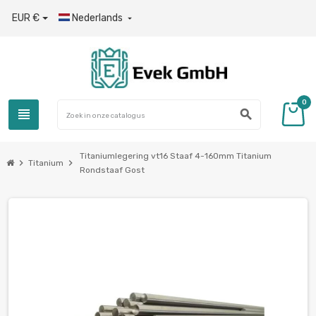
EUR €
Nederlands

0
view_headline
search
Titaniumlegering vt16 Staaf 4-160mm Titanium
chevron_right
chevron_right
Titanium
Rondstaaf Gost