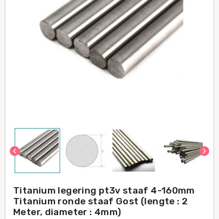
chevron_left
chevron_right
Titanium legering pt3v staaf 4-160mm
Titanium ronde staaf Gost (lengte : 2
Meter, diameter : 4mm)