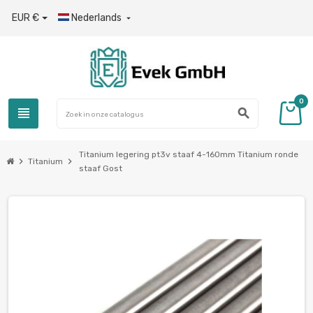
EUR €
Nederlands

0
view_headline
search
Titanium legering pt3v staaf 4-160mm Titanium ronde
chevron_right
chevron_right
Titanium
staaf Gost