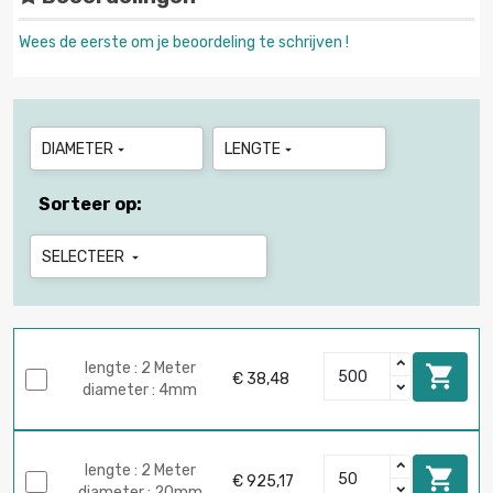
Wees de eerste om je beoordeling te schrijven !
DIAMETER
LENGTE


Sorteer op:
SELECTEER

lengte : 2 Meter

€ 38,48
diameter : 4mm
lengte : 2 Meter

€ 925,17
diameter : 20mm