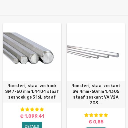
Roestvrij staal zeshoek
Roestvrij staal zeskant
SW 7-60 mm 1.4404 staaf
SW 4mm-60mm 1.4305
zeshoekige 316L staaf
staaf zeskant VA V2A
303...
€ 1.099,41
€ 0,85
DETAILS