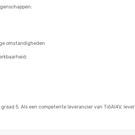
eigenschappen:
tige omstandigheden
erkbaarheid;
 graad 5. Als een competente leverancier van Ti6Al4V, leve