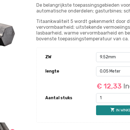
De belangrijkste toepassingsgebieden voo
automatische onderdelen; gasturbines; s
Titaankwaliteit 5 wordt gekenmerkt door d
vervormbaarheid; uitstekende vermoeiings
lasbaarheid, warme vervormbaarheid en be
bovenste toepassingstemperatuur van ca. 
ZW
lengte
€ 12,33
In
Aantal stuks
shopping_cart
IN WIN