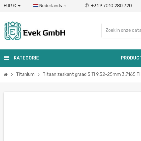
✆
EUR €
Nederlands
+31 9 7010 280 720

KATEGORIE
PRODUC
Titanium
Titaan zeskant graad 5 Ti 9,52-25mm 3,7165 T
chevron_right
chevron_right