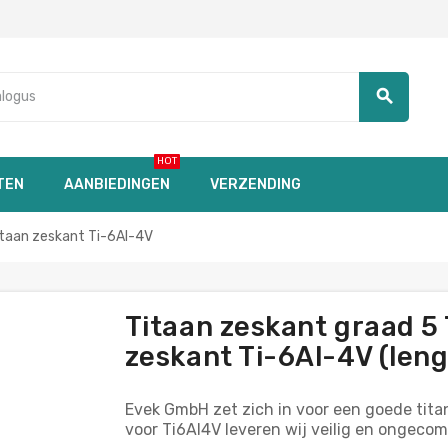
search
HOT
TEN
AANBIEDINGEN
VERZENDING
itaan zeskant Ti-6Al-4V
Titaan zeskant graad 5
zeskant Ti-6Al-4V (leng
Evek GmbH zet zich in voor een goede titan
voor Ti6Al4V leveren wij veilig en ongec