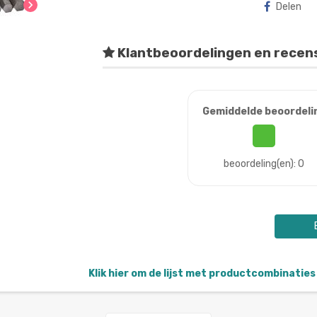
chevron_right
Delen
Klantbeoordelingen en recen
Gemiddelde beoordeli
beoordeling(en): 0
Klik hier om de lijst met productcombinaties 