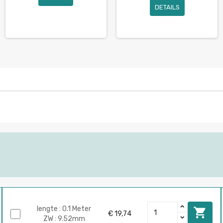
DETAILS
lengte : 0.1 Meter

€ 19,74
ZW : 9.52mm