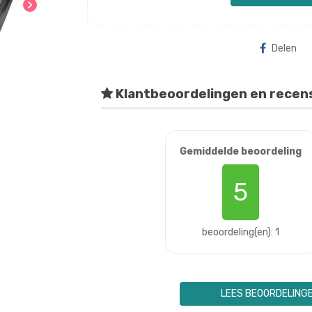
chevron_right
Delen
Klantbeoordelingen en recen
Gemiddelde beoordeling
5
beoordeling(en): 1
LEES BEOORDELING