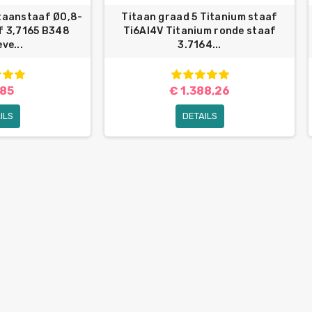
itaanstaaf Ø0,8-
Titaan graad 5 Titanium staaf
 3,7165 B348
Ti6Al4V Titanium ronde staaf
ve...
3.7164...
,85
€ 1.388,26
ILS
DETAILS