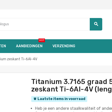
search
HOT
TEN
AANBIEDINGEN
VERZENDING
nium zeskant Ti-6Al-4V
Titanium 3.7165 graad
zeskant Ti-6Al-4V (lengt
Laatste items in voorraad
notifications_active
Heb je een andere staalkwaliteit of an