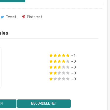
Tweet
Pinterest
sies
- 1
- 0
- 0
- 0
- 0
EN
BEOORDEEL HET