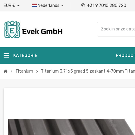
✆
EUR €
Nederlands
+31 9 7010 280 720

KATEGORIE
PRODUC
Titanium
Titanium 3.7165 graad 5 zeskant 4-70mm Tita
chevron_right
chevron_right