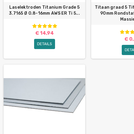
Laselektroden Titanium Grade 5
Titaan graad 5 T
3.7165 Ø 0.8-16mm AWS ER Ti 5...
90mm Rondstaf
Massie
€ 14,94
€ 0
DETAILS
DETA