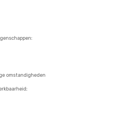
eigenschappen:
tige omstandigheden
erkbaarheid;