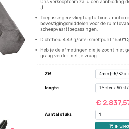
Ons verkoopteam zal u een aanbieding 
:)
Toepassingen: vliegtuigturbines, motoro
bevestigingsmiddelen voor de ruimtevaa
scheepvaarttoepassingen.
Dichtheid 4,43 g/cm³; smeltpunt 1650°C
Heb je de afmetingen die je zocht niet
graag verder met je vraag.
ZW
lengte
€ 2.837,
Aantal stuks
shopping_cart
IN WIN