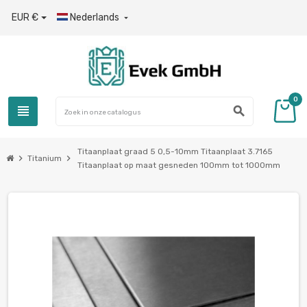
EUR €
Nederlands

0
view_headline
search
Titaanplaat graad 5 0,5-10mm Titaanplaat 3.7165
chevron_right
chevron_right
Titanium
Titaanplaat op maat gesneden 100mm tot 1000mm