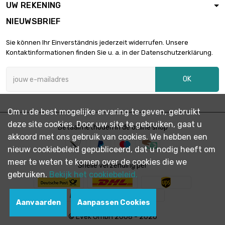
UW REKENING
lengte : 1000mm
NIEUWSBRIEF
Dikte / sterkte :
0.5mm

€ 20,21
Sie können Ihr Einverständnis jederzeit widerrufen. Unsere
lengte : 150mm
Kontaktinformationen finden Sie u. a. in der Datenschutzerklärung.
breedte : 150mm
Dikte / sterkte :
OK
0.5mm

€ 26,93
lengte : 200mm
breedte : 150mm
Om u de best mogelijke ervaring te geven, gebruikt
Dikte / sterkte :
deze site cookies. Door uw site te gebruiken, gaat u
0.5mm
Betaalmethoden in de online shop

€ 33,66
akkoord met ons gebruik van cookies. We hebben een
lengte : 250mm
breedte : 150mm
nieuw cookiebeleid gepubliceerd, dat u nodig heeft om
meer te weten te komen over de cookies die we
Dikte / sterkte :
Snelle verzending per
0.5mm
gebruiken.
Bekijk het cookiebeleid.

€ 40,40
lengte : 300mm
breedte : 150mm
Aanvaarden
Aanpassen Cookies
Dikte / sterkte :
© Evek GmbH 2008 - 2026
0.5mm
