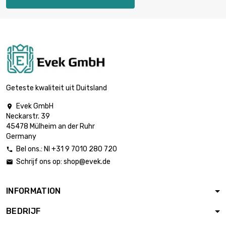
Dikte / sterkte :
0.5mm

€ 53,87
breedte : 100mm
lengte : 600mm
Dikte / sterkte :
0.5mm

€ 62,85
breedte : 100mm
Geteste kwaliteit uit Duitsland
lengte : 700mm
Evek GmbH

Dikte / sterkte :
Neckarstr. 39
0.5mm

€ 71,83
45478 Mülheim an der Ruhr
breedte : 100mm
Germany
lengte : 800mm
Bel ons.: Nl +31 9 7010 280 720

Dikte / sterkte :
Schrijf ons op:
shop@evek.de

0.5mm

€ 80,80
breedte : 100mm
lengte : 900mm
INFORMATION
Dikte / sterkte :
BEDRIJF
0.5mm

€ 89,78
breedte : 100mm