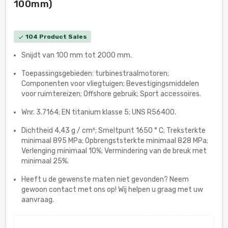
100mm)
104 Product Sales
check
Snijdt van 100 mm tot 2000 mm.
Toepassingsgebieden: turbinestraalmotoren;
Componenten voor vliegtuigen; Bevestigingsmiddelen
voor ruimtereizen; Offshore gebruik; Sport accessoires.
Wnr. 3.7164; EN titanium klasse 5; UNS R56400.
Dichtheid 4,43 g / cm³; Smeltpunt 1650 ° C; Treksterkte
minimaal 895 MPa; Opbrengststerkte minimaal 828 MPa;
Verlenging minimaal 10%; Vermindering van de breuk met
minimaal 25%.
Heeft u de gewenste maten niet gevonden? Neem
gewoon contact met ons op! Wij helpen u graag met uw
aanvraag.