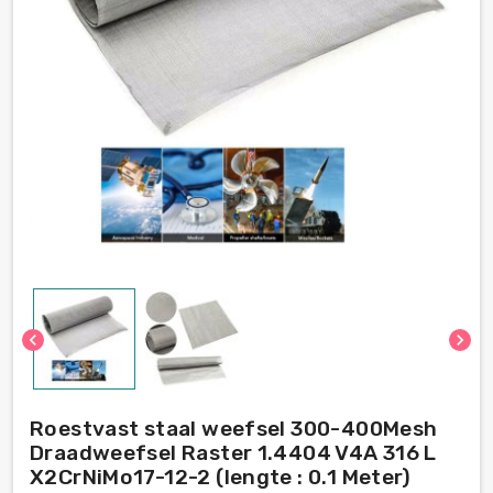
chevron_left
chevron_right
Roestvast staal weefsel 300-400Mesh
Draadweefsel Raster 1.4404 V4A 316 L
X2CrNiMo17-12-2 (lengte : 0.1 Meter)