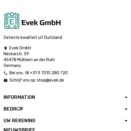
lengte : 5 Meter
breedte : 1000mm

Mesh : 300 Mesh
€ 498,23
(0.035mm Größe
Draht)
lengte : 10 Meter
Geteste kwaliteit uit Duitsland
breedte : 1000mm

Mesh : 300 Mesh
€ 996,47
Evek GmbH

(0.035mm Größe
Neckarstr. 39
Draht)
45478 Mülheim an der Ruhr
Germany
lengte : 25 Meter
breedte : 1000mm
Bel ons.: Nl +31 9 7010 280 720


Mesh : 300 Mesh
€ 2.491,17
Schrijf ons op:
shop@evek.de

(0.035mm Größe
Draht)
INFORMATION
lengte : 0.1 Meter
breedte : 1000mm
BEDRIJF

Mesh : 400 Mesh
€ 9,97
(0.030mm Größe
UW REKENING
Draht)
NIEUWSBRIEF