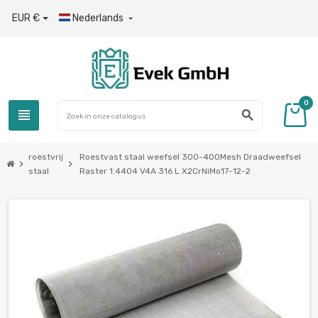
EUR €
Nederlands

0
view_headline
search
roestvrij
Roestvast staal weefsel 300-400Mesh Draadweefsel
chevron_right
chevron_right
staal
Raster 1.4404 V4A 316 L X2CrNiMo17-12-2