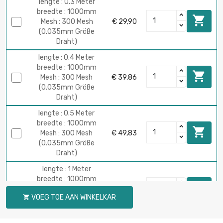
lengte : 0.3 Meter
breedte : 1000mm

Mesh : 300 Mesh
€ 29,90
(0.035mm Größe
Draht)
lengte : 0.4 Meter
breedte : 1000mm

Mesh : 300 Mesh
€ 39,86
(0.035mm Größe
Draht)
lengte : 0.5 Meter
breedte : 1000mm

Mesh : 300 Mesh
€ 49,83
(0.035mm Größe
Draht)
lengte : 1 Meter
breedte : 1000mm

Mesh : 300 Mesh
€ 99,64
VOEG TOE AAN WINKELKAR

(0.035mm Größe
Draht)