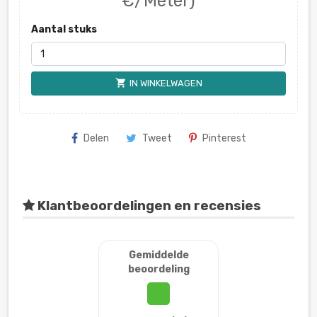
€/Meter)
Aantal stuks
shopping_cart
IN WINKELWAGEN
Delen
Tweet
Pinterest
Klantbeoordelingen en recensies
Gemiddelde
beoordeling