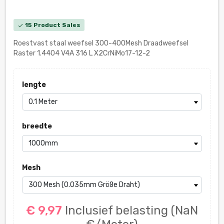
15 Product Sales
check
Roestvast staal weefsel 300-400Mesh Draadweefsel
Raster 1.4404 V4A 316 L X2CrNiMo17-12-2
lengte
breedte
Mesh
€ 9,97
Inclusief belasting
(NaN