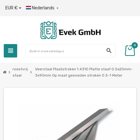
EUR €
Nederlands

0
view_headline
search
roestvrij
Veerstaal Plaatstroken 1.4310 Platte staaf 0.5x20mm-
chevron_right
chevron_right
staal
3x90mm Op maat gesneden stroken 0.5-1 Meter