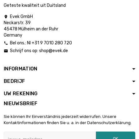
0.5mm
Geteste kwaliteit uit Duitsland
breedte : 30mm
Evek GmbH

lengte : 1 Meter
Neckarstr. 39
Dikte / sterkte :

€ 25,51
45478 Mülheim an der Ruhr
0.5mm
Germany
breedte : 30mm
Bel ons.: Nl +31 9 7010 280 720

lengte : 0.5 Meter
Schrijf ons op:
shop@evek.de


Dikte / sterkte : 1mm
€ 17,00
breedte : 30mm
INFORMATION
lengte : 1 Meter
BEDRIJF

Dikte / sterkte : 1mm
€ 34,01
breedte : 30mm
UW REKENING
NIEUWSBRIEF
lengte : 0.5 Meter

Dikte / sterkte : 2mm
€ 34,01
Sie können Ihr Einverständnis jederzeit widerrufen. Unsere
breedte : 30mm
Kontaktinformationen finden Sie u. a. in der Datenschutzerklärung.
lengte : 1 Meter