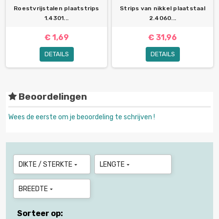
Roestvrijstalen plaatstrips
Strips van nikkel plaatstaal
1.4301...
2.4060...
€ 1,69
€ 31,96
DETAILS
DETAILS
Beoordelingen
Wees de eerste om je beoordeling te schrijven !
DIKTE / STERKTE
LENGTE


BREEDTE

Sorteer op: