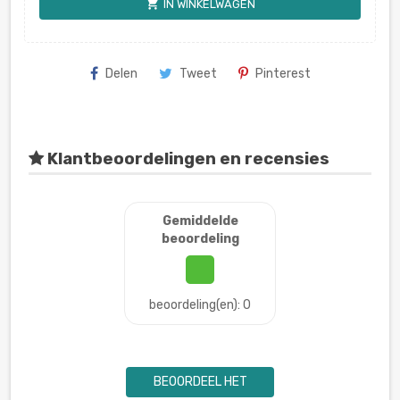
shopping_cart
IN WINKELWAGEN
Delen
Tweet
Pinterest
Klantbeoordelingen en recensies
Gemiddelde
beoordeling
beoordeling(en): 0
BEOORDEEL HET