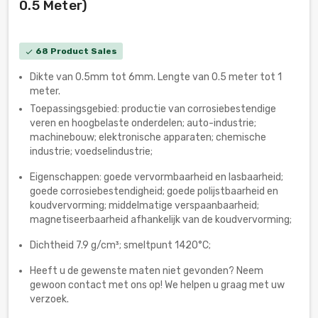
0.5 Meter)
68 Product Sales
check
Dikte van 0.5mm tot 6mm. Lengte van 0.5 meter tot 1
meter.
Toepassingsgebied: productie van corrosiebestendige
veren en hoogbelaste onderdelen; auto-industrie;
machinebouw; elektronische apparaten; chemische
industrie; voedselindustrie;
Eigenschappen: goede vervormbaarheid en lasbaarheid;
goede corrosiebestendigheid; goede polijstbaarheid en
koudvervorming; middelmatige verspaanbaarheid;
magnetiseerbaarheid afhankelijk van de koudvervorming;
Dichtheid 7.9 g/cm³; smeltpunt 1420°C;
Heeft u de gewenste maten niet gevonden? Neem
gewoon contact met ons op! We helpen u graag met uw
verzoek.