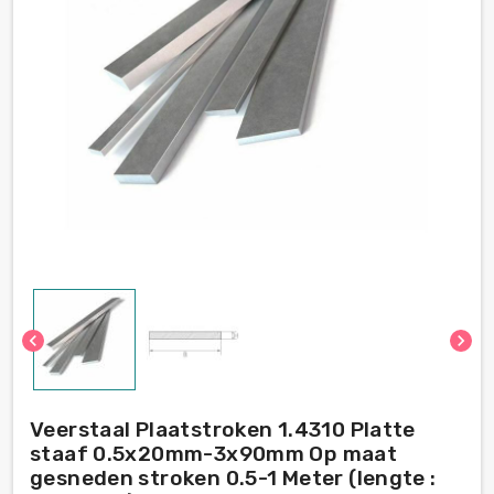
chevron_left
chevron_right
Veerstaal Plaatstroken 1.4310 Platte
staaf 0.5x20mm-3x90mm Op maat
gesneden stroken 0.5-1 Meter (lengte :