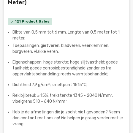
Meter)
121 Product Sales
check
Dikte van 0,5 mm tot 6 mm. Lengte van 0,5 meter tot 1
meter.
Toepassingen: gietveren; bladveren; veerklemmen;
borgveren; vlakke veren;
Eigenschappen: hoge sterkte; hoge slijtvastheid; goede
taaiheid; goede corrosiebestendigheid zonder extra
oppervlaktebehandeling; reeds warmtebehandeld;
Dichtheid 7,9 g/cm³; smeltpunt 1515°C;
Rek bij breuk ≥ 15%; treksterkte 1345 - 2040 N/mm²;
vloeigrens 510 - 640 N/mm²
Heb je de afmetingen die je zocht niet gevonden? Neem
dan contact met ons op! We helpen je graag verder met je
vraag.