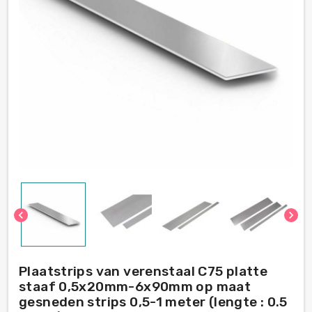
chevron_left
chevron_right
Plaatstrips van verenstaal C75 platte
staaf 0,5x20mm-6x90mm op maat
gesneden strips 0,5-1 meter (lengte : 0.5