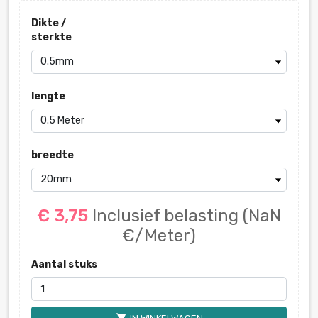
Dikte /
sterkte
lengte
breedte
€ 3,75
Inclusief belasting
(NaN
€/Meter)
Aantal stuks
shopping_cart