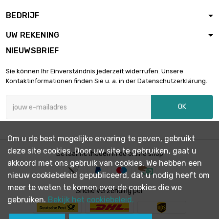
lengte : 1 Meter
BEDRIJF

Dikte / sterkte : 1mm
€ 22,53
breedte : 30mm
UW REKENING
NIEUWSBRIEF
lengte : 0.5 Meter

Dikte / sterkte : 2mm
€ 22,53
Sie können Ihr Einverständnis jederzeit widerrufen. Unsere
breedte : 30mm
Kontaktinformationen finden Sie u. a. in der Datenschutzerklärung.
lengte : 1 Meter
OK

Dikte / sterkte : 2mm
€ 45,06
breedte : 30mm
Om u de best mogelijke ervaring te geven, gebruikt
lengte : 0.5 Meter
deze site cookies. Door uw site te gebruiken, gaat u
Dikte / sterkte :
Betaalmethoden in de online shop

€ 6,57
akkoord met ons gebruik van cookies. We hebben een
0.5mm
breedte : 35mm
nieuw cookiebeleid gepubliceerd, dat u nodig heeft om
meer te weten te komen over de cookies die we
lengte : 1 Meter
Snelle verzending per
Dikte / sterkte :
gebruiken.
Bekijk het cookiebeleid.

€ 13,14
0.5mm
breedte : 35mm