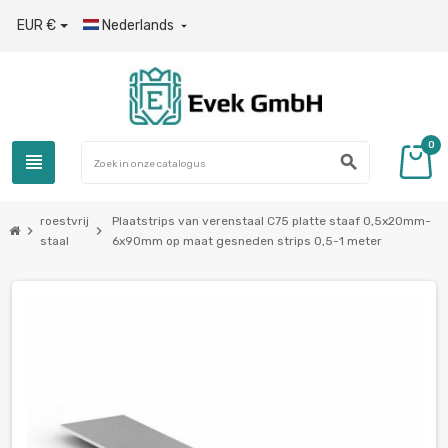
EUR €
Nederlands

0
view_headline
search
roestvrij
Plaatstrips van verenstaal C75 platte staaf 0,5x20mm-
chevron_right
chevron_right
staal
6x90mm op maat gesneden strips 0,5-1 meter