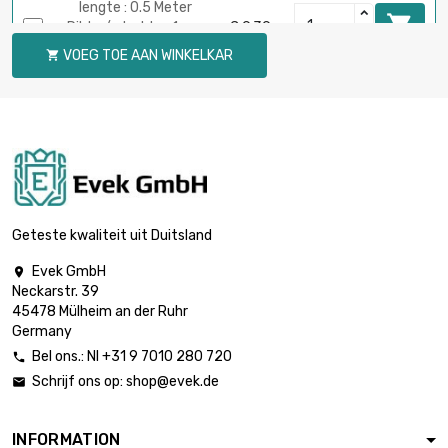
lengte : 0.5 Meter

Dikte / sterkte : 1mm
€ 9,39
breedte : 25mm
VOEG TOE AAN WINKELKAR

lengte : 1 Meter

Dikte / sterkte : 1mm
€ 18,77
breedte : 25mm
lengte : 0.5 Meter
Dikte / sterkte :

€ 5,64
0.5mm
Geteste kwaliteit uit Duitsland
breedte : 30mm
Evek GmbH

lengte : 1 Meter
Neckarstr. 39
Dikte / sterkte :

€ 11,27
45478 Mülheim an der Ruhr
0.5mm
Germany
breedte : 30mm
Bel ons.: Nl +31 9 7010 280 720

lengte : 0.5 Meter
Schrijf ons op:
shop@evek.de


Dikte / sterkte : 1mm
€ 11,27
breedte : 30mm
INFORMATION