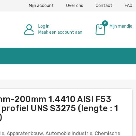
Mijn account
Over ons
Contact
FAQ
0
Log in
Mijn mandje
Maak een account aan
€ 0,00
6mm-200mm 1.4410 AISI F53
profiel UNS S3275 (lengte : 1
)
ie; Apparatenbouw; Automobielindustrie; Chemische