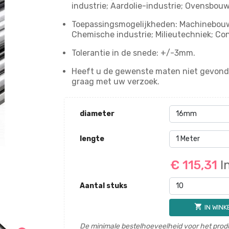
industrie; Aardolie-industrie; Ovensbo
Toepassingsmogelijkheden: Machinebouw;
Chemische industrie; Milieutechniek; Con
Tolerantie in de snede: +/-3mm.
Heeft u de gewenste maten niet gevond
graag met uw verzoek.
diameter
lengte
€ 115,31
I
Aantal stuks
shopping_cart
IN WIN
De minimale bestelhoeveelheid voor het produ