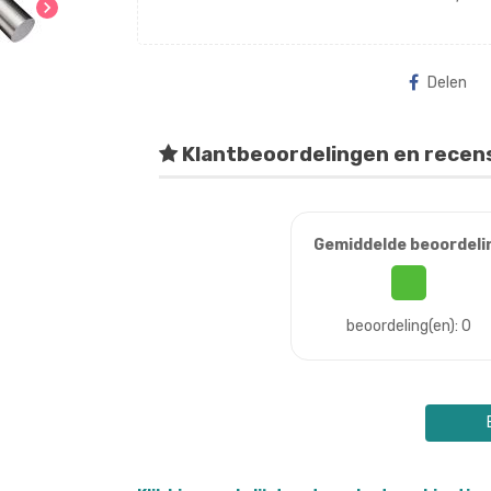
chevron_right
Delen
Klantbeoordelingen en recen
Gemiddelde beoordeli
beoordeling(en): 0