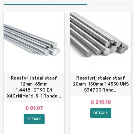
Roestvrij staal staaf
Roestvrij stalen staaf
12mm-65mm
20mm-150mm 1.4550 UNS
1.4418+QT90 EN
S34700 Rond...
X4CrNiMo16-5-1 Ronde...
€ 210,18
€ 81,07
DETAILS
DETAILS