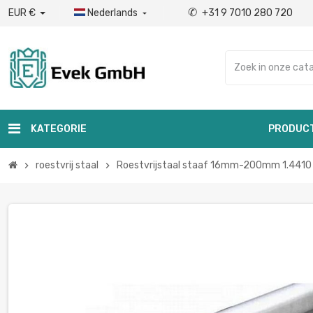
✆
EUR €
Nederlands
+31 9 7010 280 720

KATEGORIE
PRODUC
roestvrij staal
Roestvrijstaal staaf 16mm-200mm 1.4410 A
chevron_right
chevron_right