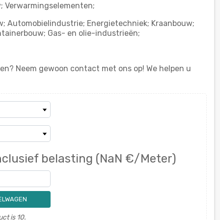
uw; Verwarmingselementen;
 Automobielindustrie; Energietechniek; Kraanbouw;
tainerbouw; Gas- en olie-industrieën;
en? Neem gewoon contact met ons op! We helpen u
nclusief belasting
(NaN €/Meter)
KELWAGEN
ct is 10.