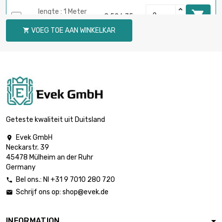
lengte : 1 Meter

€ 506,75
diameter : 30mm
VOEG TOE AAN WINKELKAR

lengte : 1 Meter

€ 689,82
diameter : 35mm
lengte : 1 Meter

€ 900,97
diameter : 40mm
Geteste kwaliteit uit Duitsland
Evek GmbH

Neckarstr. 39
lengte : 1 Meter

€ 1.140,18
45478 Mülheim an der Ruhr
diameter : 45mm
Germany
Bel ons.: Nl +31 9 7010 280 720

Schrijf ons op:
shop@evek.de

lengte : 1 Meter

€ 1.407,71
diameter : 50mm
INFORMATION