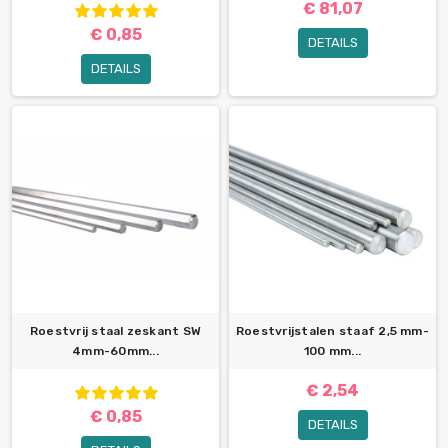
€ 81,07
€ 0,85
DETAILS
DETAILS
Roestvrij staal zeskant SW
Roestvrijstalen staaf 2,5 mm-
4mm-60mm...
100 mm...
€ 2,54
€ 0,85
DETAILS