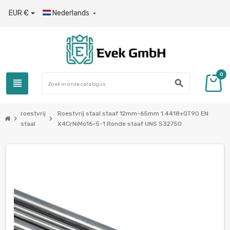
EUR €
Nederlands

0
view_headline
search
roestvrij
Roestvrij staal staaf 12mm-65mm 1.4418+QT90 EN
chevron_right
chevron_right
staal
X4CrNiMo16-5-1 Ronde staaf UNS S32750