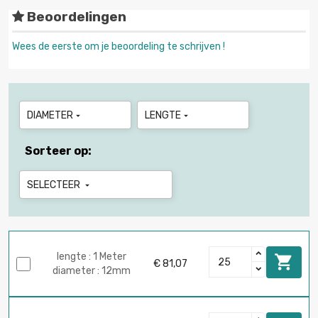
Beoordelingen
Wees de eerste om je beoordeling te schrijven !
DIAMETER
LENGTE


Sorteer op:
SELECTEER

lengte : 1 Meter

€ 81,07
diameter : 12mm