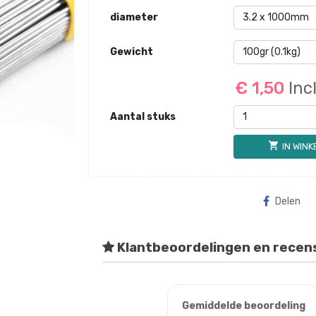
diameter
Gewicht
€ 1,50
Inc
Aantal stuks
shopping_cart
IN WIN
Delen
Klantbeoordelingen en recen
Gemiddelde beoordeling