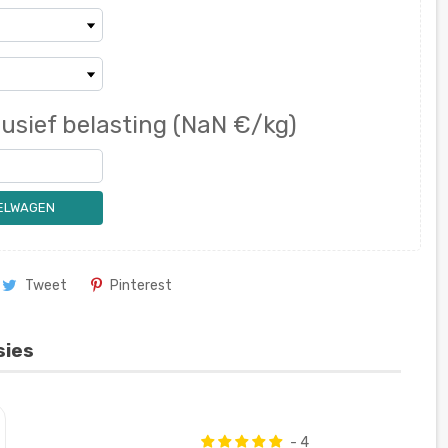
lusief belasting
(NaN €/kg)
KELWAGEN
Tweet
Pinterest
sies
- 4