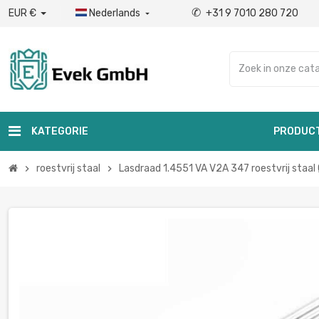
✆
EUR €
Nederlands
+31 9 7010 280 720

KATEGORIE
PRODUC
roestvrij staal
Lasdraad 1.4551 VA V2A 347 roestvrij staa
chevron_right
chevron_right