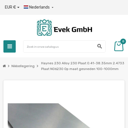
EUR €
Nederlands

0
view_headline
search
Haynes 230 Alloy 230 Plaat 0.41-38.35mm 2.4733
chevron_right
chevron_right
Nikkellegering
Plaat N06230 Op maat gesneden 100-1000mm