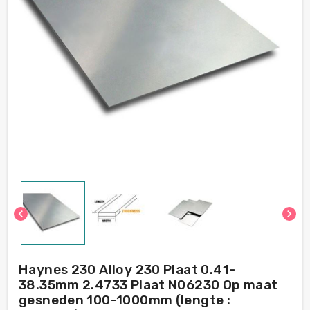
chevron_left
chevron_right
Haynes 230 Alloy 230 Plaat 0.41-
38.35mm 2.4733 Plaat N06230 Op maat
gesneden 100-1000mm (lengte :