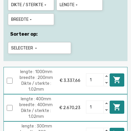
DIKTE / STERKTE
LENGTE


BREEDTE

Sorteer op:
SELECTEER

lengte : 1000mm
breedte : 200mm

€ 3.337,66
Dikte / sterkte :
1.02mm
lengte : 400mm
breedte : 400mm

€ 2.670,23
Dikte / sterkte :
1.02mm
lengte : 300mm