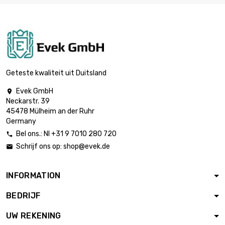
lengte : 300mm
breedte : 300mm

€ 3.492,06
Dikte / sterkte :
2.36mm
lengte : 200mm
breedte : 200mm

€ 2.086,04
Dikte / sterkte :
Geteste kwaliteit uit Duitsland
3.18mm
Evek GmbH

lengte : 200mm
Neckarstr. 39
breedte : 200mm

€ 3.120,71
45478 Mülheim an der Ruhr
Dikte / sterkte :
Germany
4.75mm
Bel ons.: Nl +31 9 7010 280 720

lengte : 150mm
Schrijf ons op:
shop@evek.de

breedte : 150mm

€ 2.346,80
Dikte / sterkte :
6.35mm
INFORMATION
lengte : 150mm
BEDRIJF
breedte : 150mm

€ 2.928,81
Dikte / sterkte :
UW REKENING
7.92mm