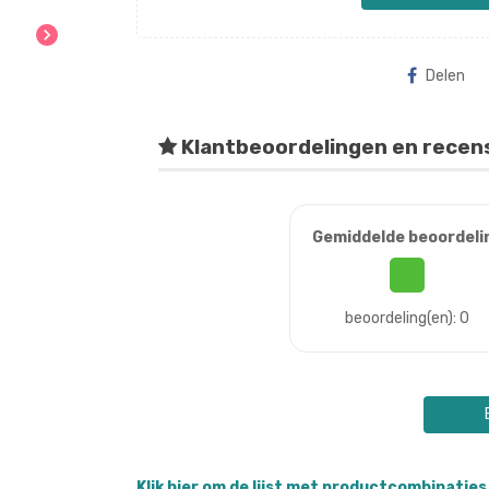
chevron_right
Delen
Klantbeoordelingen en recen
Gemiddelde beoordeli
beoordeling(en): 0
Klik hier om de lijst met productcombinaties 