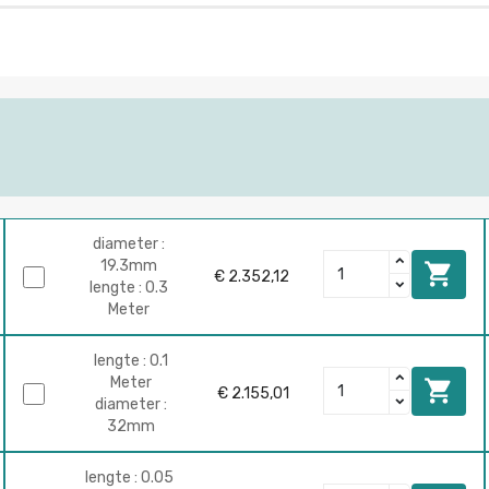
diameter :
19.3mm

€ 2.352,12
lengte : 0.3
Meter
lengte : 0.1
Meter

€ 2.155,01
diameter :
32mm
lengte : 0.05