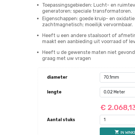
Toepassingsgebieden: Lucht- en ruimteva
generatoren; speciale transformatoren.
Eigenschappen: goede kruip- en oxidatieb
zachtmagnetisch; moeilijk vervormbaar.
Heeft u een andere staalsoort of afmeti
maakt een aanbieding uit voorraad of le
Heeft u de gewenste maten niet gevond
graag met uw vragen
diameter
lengte
€ 2.068,1
Aantal stuks
shopping_cart
IN WIN