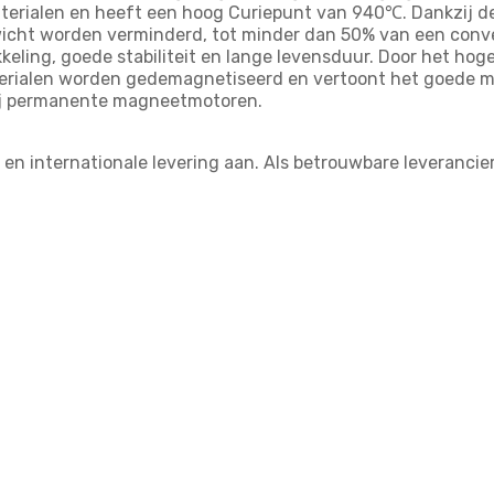
erialen en heeft een hoog Curiepunt van 940℃. Dankzij d
wicht worden verminderd, tot minder dan 50% van een conve
eling, goede stabiliteit en lange levensduur. Door het hog
alen worden gedemagnetiseerd en vertoont het goede magne
bij permanente magneetmotoren.
en internationale levering aan. Als betrouwbare leverancier