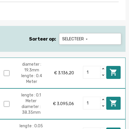
Sorteer op:
SELECTEER

diameter :
19.3mm

€ 3.136,20
lengte : 0.4
Meter
lengte : 0.1
Meter

€ 3.095,06
diameter :
38.35mm
lengte : 0.05