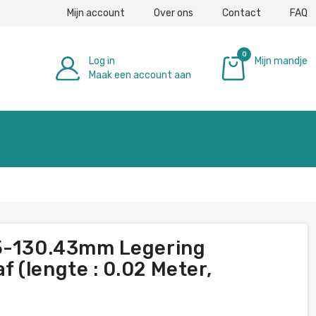
Mijn account
Over ons
Contact
FAQ
0
Log in
Mijn mandje
Maak een account aan
€ 0,00
95-130.43mm Legering
 (lengte : 0.02 Meter,