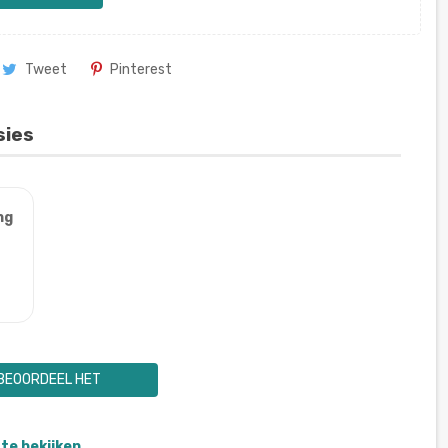
Tweet
Pinterest
sies
ng
BEOORDEEL HET
te bekijken.