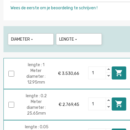
Wees de eerste om je beoordeling te schrijven !
DIAMETER
LENGTE


lengte : 1
Meter

€ 3.530,66
diameter :
12.95mm
lengte : 0.2
Meter

€ 2.769,45
diameter :
25.65mm
lengte : 0.05