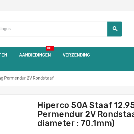
search
HOT
TEN
AANBIEDINGEN
VERZENDING
ng Permendur 2V Rondstaaf
Hiperco 50A Staaf 12.
Permendur 2V Rondstaaf
diameter : 70.1mm)