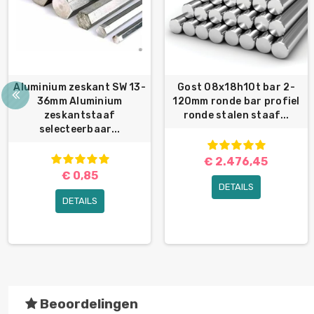
Aluminium zeskant SW 13-
Gost 08x18h10t bar 2-
36mm Aluminium
120mm ronde bar profiel
zeskantstaaf
ronde stalen staaf...
selecteerbaar...
€ 2.476,45
€ 0,85
DETAILS
DETAILS
Beoordelingen