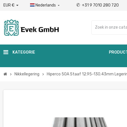
✆
EUR €
Nederlands
+31 9 7010 280 720

KATEGORIE
PRODUC
Nikkellegering
Hiperco 50A Staaf 12.95-130.43mm Legeri
chevron_right
chevron_right