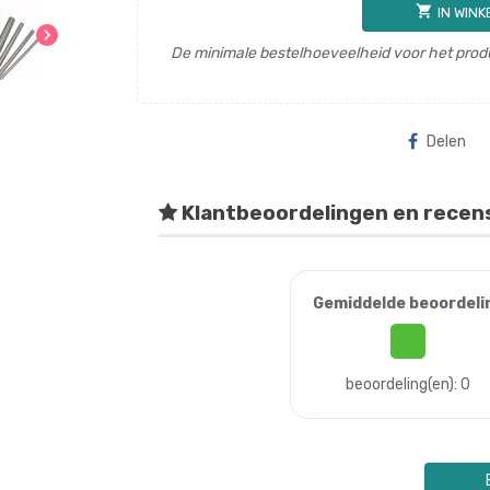
shopping_cart
IN WIN
chevron_right
De minimale bestelhoeveelheid voor het produ
Delen
Klantbeoordelingen en recen
Gemiddelde beoordeli
beoordeling(en): 0