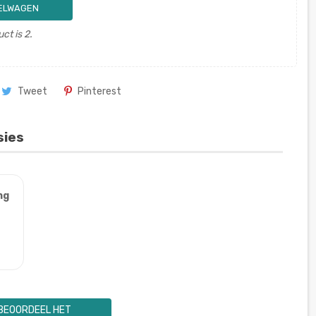
KELWAGEN
ct is 2.
Tweet
Pinterest
sies
ng
BEOORDEEL HET