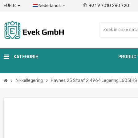
✆
EUR €
Nederlands
+31 9 7010 280 720

KATEGORIE
PRODUC
Nikkellegering
Haynes 25 Staaf 2.4964 Legering L605(H
chevron_right
chevron_right