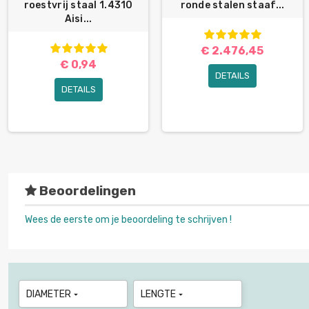
roestvrij staal 1.4310
ronde stalen staaf...
Aisi...
€ 2.476,45
€ 0,94
DETAILS
DETAILS
Beoordelingen
Wees de eerste om je beoordeling te schrijven !
DIAMETER
LENGTE

