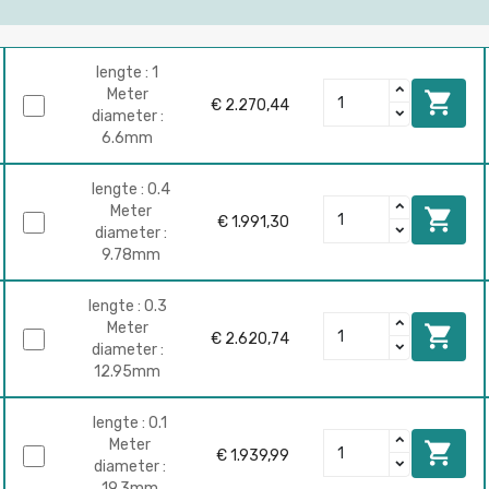
lengte : 1
Meter

€ 2.270,44
diameter :
6.6mm
lengte : 0.4
Meter

€ 1.991,30
diameter :
9.78mm
lengte : 0.3
Meter

€ 2.620,74
diameter :
12.95mm
lengte : 0.1
Meter

€ 1.939,99
diameter :
19.3mm