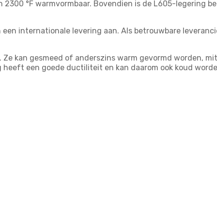
en 2300 °F warmvormbaar. Bovendien is de L605-legering bet
een internationale levering aan. Als betrouwbare leverancie
r. Ze kan gesmeed of anderszins warm gevormd worden, mit
g heeft een goede ductiliteit en kan daarom ook koud word