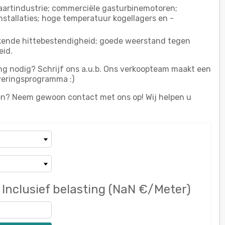
aartindustrie; commerciële gasturbinemotoren;
tallaties; hoge temperatuur kogellagers en -
ekende hittebestendigheid; goede weerstand tegen
eid.
ng nodig? Schrijf ons a.u.b. Ons verkoopteam maakt een
veringsprogramma :)
n? Neem gewoon contact met ons op! Wij helpen u
7
Inclusief belasting
(NaN €/Meter)