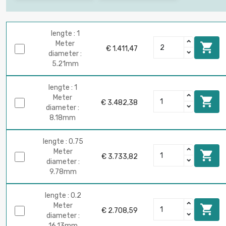
lengte : 1
Meter

€ 1.411,47
diameter :
5.21mm
lengte : 1
Meter

€ 3.482,38
diameter :
8.18mm
lengte : 0.75
Meter

€ 3.733,82
diameter :
9.78mm
lengte : 0.2
Meter

€ 2.708,59
diameter :
16.13mm