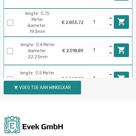
lengte : 0.75
Meter

€ 2.855,72
diameter :
19.3mm
lengte : 0.4 Meter

diameter :
€ 2.018,89
22.23mm
lengte : 0.5 Meter

diameter :
€ 2.523,58
22.23mm
VOEG TOE AAN WINKELKAR

lengte : 0.3 Meter

diameter :
€ 2.017,43
25.65mm
lengte : 0.4 Meter

diameter :
€ 2.689,95