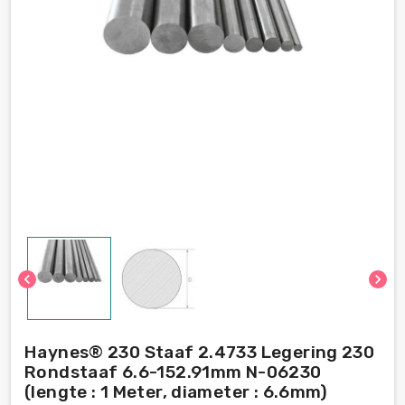
chevron_left
chevron_right
Haynes® 230 Staaf 2.4733 Legering 230
Rondstaaf 6.6-152.91mm N-06230
(lengte : 1 Meter, diameter : 6.6mm)