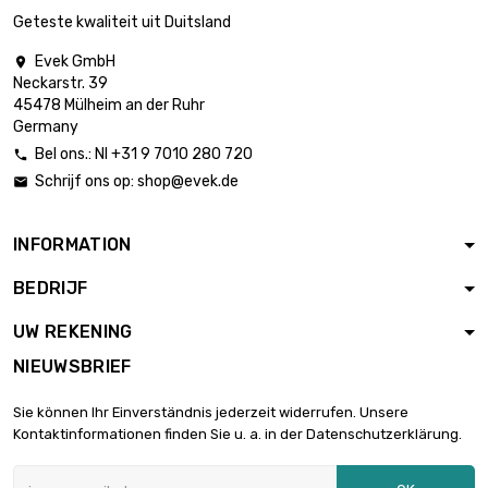
25.65mm
Geteste kwaliteit uit Duitsland
Evek GmbH

lengte : 0.5 Meter
Neckarstr. 39

diameter :
€ 3.362,35
45478 Mülheim an der Ruhr
25.65mm
Germany
Bel ons.: Nl +31 9 7010 280 720

Schrijf ons op:
shop@evek.de

lengte : 0.2 Meter

€ 2.093,18
diameter : 32mm
INFORMATION
BEDRIJF
lengte : 0.3 Meter

€ 3.139,71
diameter : 32mm
UW REKENING
NIEUWSBRIEF
lengte : 0.2 Meter

diameter :
€ 3.006,25
Sie können Ihr Einverständnis jederzeit widerrufen. Unsere
38.35mm
Kontaktinformationen finden Sie u. a. in der Datenschutzerklärung.
lengte : 0.1 Meter