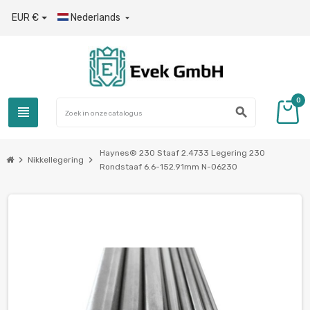
EUR €
Nederlands

0
view_headline
search
Haynes® 230 Staaf 2.4733 Legering 230
chevron_right
chevron_right
Nikkellegering
Rondstaaf 6.6-152.91mm N-06230