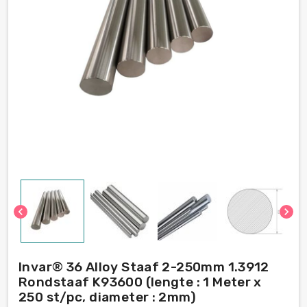
chevron_left
chevron_right
Invar® 36 Alloy Staaf 2-250mm 1.3912
Rondstaaf K93600 (lengte : 1 Meter x
250 st/pc, diameter : 2mm)