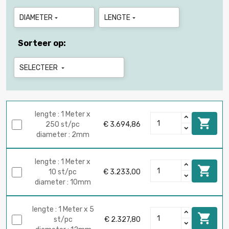
DIAMETER
LENGTE


Sorteer op:
SELECTEER

lengte : 1 Meter x

250 st/pc
€ 3.694,86
diameter : 2mm
lengte : 1 Meter x

10 st/pc
€ 3.233,00
diameter : 10mm
lengte : 1 Meter x 5

st/pc
€ 2.327,80