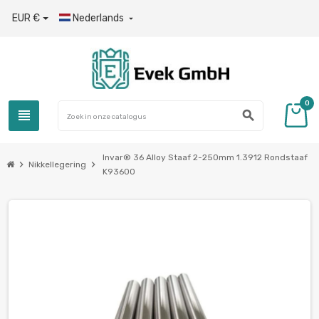
EUR €
Nederlands

0
view_headline
search
Invar® 36 Alloy Staaf 2-250mm 1.3912 Rondstaaf
chevron_right
chevron_right
Nikkellegering
K93600