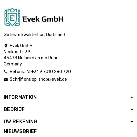
diameter : 30mm
lengte : 0.4 Meter

€ 2.069,10
diameter : 40mm
Geteste kwaliteit uit Duitsland
Evek GmbH

Neckarstr. 39
lengte : 0.5 Meter

€ 2.586,38
45478 Mülheim an der Ruhr
diameter : 40mm
Germany
Bel ons.: Nl +31 9 7010 280 720

Schrijf ons op:
shop@evek.de

lengte : 0.75 Meter

€ 3.879,62
diameter : 40mm
INFORMATION
BEDRIJF
lengte : 0.3 Meter

€ 2.424,72
diameter : 50mm
UW REKENING
NIEUWSBRIEF