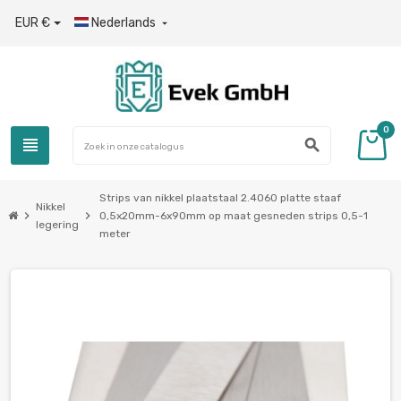
EUR €
Nederlands

0
view_headline
search
Strips van nikkel plaatstaal 2.4060 platte staaf
Nikkel
chevron_right
chevron_right
0,5x20mm-6x90mm op maat gesneden strips 0,5-1
legering
meter