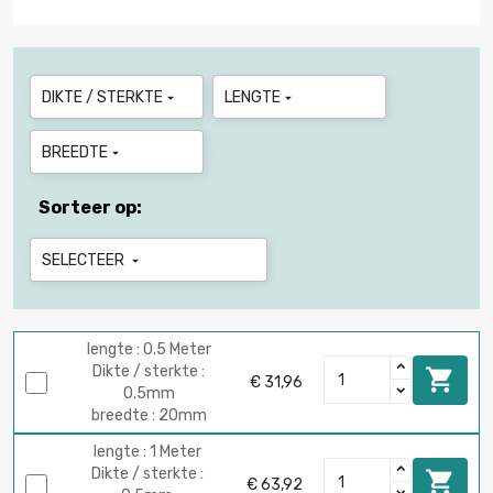
DIKTE / STERKTE
LENGTE


BREEDTE

Sorteer op:
SELECTEER

lengte : 0.5 Meter
Dikte / sterkte :

€ 31,96
0.5mm
breedte : 20mm
lengte : 1 Meter
Dikte / sterkte :

€ 63,92