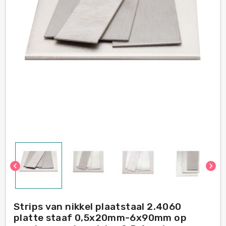
chevron_left
chevron_right
Strips van nikkel plaatstaal 2.4060
platte staaf 0,5x20mm-6x90mm op