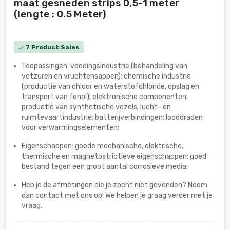
maat gesneden strips 0,5-1 meter
(lengte : 0.5 Meter)
7 Product Sales
check
Toepassingen: voedingsindustrie (behandeling van
vetzuren en vruchtensappen); chemische industrie
(productie van chloor en waterstofchloride, opslag en
transport van fenol); elektronische componenten;
productie van synthetische vezels; lucht- en
ruimtevaartindustrie; batterijverbindingen; looddraden
voor verwarmingselementen;
Eigenschappen: goede mechanische, elektrische,
thermische en magnetostrictieve eigenschappen; goed
bestand tegen een groot aantal corrosieve media;
Heb je de afmetingen die je zocht niet gevonden? Neem
dan contact met ons op! We helpen je graag verder met je
vraag.