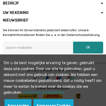
BEDRIJF
Dikte / sterkte :

€ 106,54
1mm
UW REKENING
breedte : 25mm
NIEUWSBRIEF
lengte : 0.5 Meter
Dikte / sterkte :

€ 79,91
Sie können Ihr Einverständnis jederzeit widerrufen. Unsere
1.5mm
Kontaktinformationen finden Sie u. a. in der Datenschutzerklärung.
breedte : 25mm
lengte : 1 Meter
OK
Dikte / sterkte :

€ 159,82
1.5mm
breedte : 25mm
Om u de best mogelijke ervaring te geven, gebruikt
lengte : 0.5 Meter
deze site cookies. Door uw site te gebruiken, gaat u
Dikte / sterkte :
Betaalmethoden in de online shop

€ 47,94
akkoord met ons gebruik van cookies. We hebben een
0.5mm
breedte : 30mm
nieuw cookiebeleid gepubliceerd, dat u nodig heeft om
meer te weten te komen over de cookies die we
lengte : 1 Meter
Snelle verzending per
Dikte / sterkte :
gebruiken.
Bekijk het cookiebeleid.

€ 95,88
0.5mm
breedte : 30mm
Aanvaarden
Aanpassen Cookies