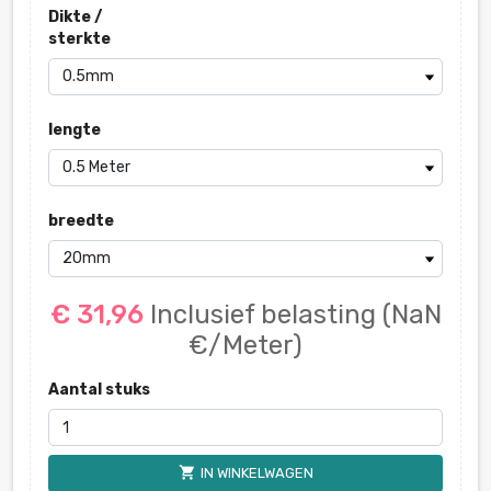
Dikte /
sterkte
lengte
breedte
€ 31,96
Inclusief belasting
(NaN
€/Meter)
Aantal stuks
shopping_cart
IN WINKELWAGEN