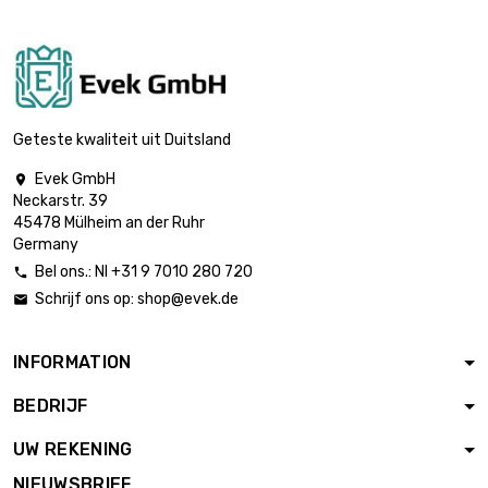

Gewicht : 0.25kg
€ 448,41

Gewicht : 0.5kg
€ 717,46
Geteste kwaliteit uit Duitsland
Evek GmbH

Neckarstr. 39

Gewicht : 1kg
€ 1.195,77
45478 Mülheim an der Ruhr
Germany
Bel ons.: Nl +31 9 7010 280 720

Schrijf ons op:
shop@evek.de


Gewicht : 2kg
€ 2.391,53
INFORMATION
BEDRIJF

Gewicht : 2.5kg
€ 2.929,63
UW REKENING
NIEUWSBRIEF