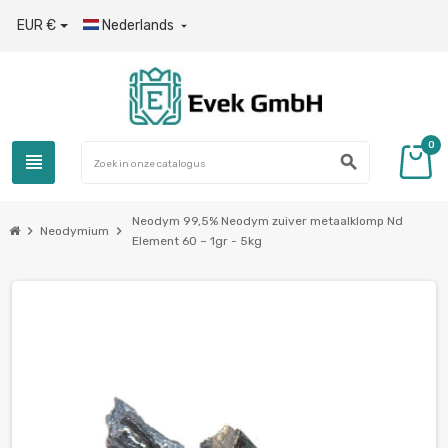
EUR €
Nederlands

0
view_headline
search
Neodym 99,5% Neodym zuiver metaalklomp Nd
chevron_right
chevron_right
Neodymium
Element 60 – 1gr - 5kg