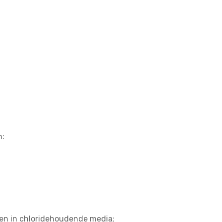
n:
n in chloridehoudende media;