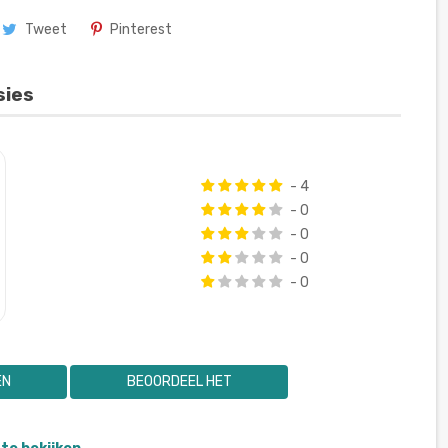
Tweet
Pinterest
sies
- 4
- 0
- 0
- 0
- 0
EN
BEOORDEEL HET