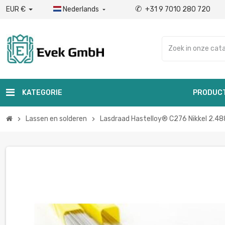
✆
EUR €
Nederlands
+31 9 7010 280 720

KATEGORIE
PRODUC
Lassen en solderen
Lasdraad Hastelloy® C276 Nikkel 2.48
chevron_right
chevron_right