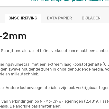
Klik hier om de lijst met productcombinaties 
OMSCHRIJVING
DATA PAPIER
BIJLAGEN
/-2mm
? Schrijf ons alstublieft. Ons verkoopteam maakt een aanb
ringsvulmetaal met een extreem laag koolstofgehalte (0,0
egen zwavelhoudende zuren in chloridehoudende media. Vo
ie en milieutechniek.
p. Andere lastoevoegmaterialen zijn ook verkrijgbaar tegen
n van verbindingen op Ni-Mo-Cr-W-legeringen (2.4819, Haste
sis. Belangrijke basismaterialen: