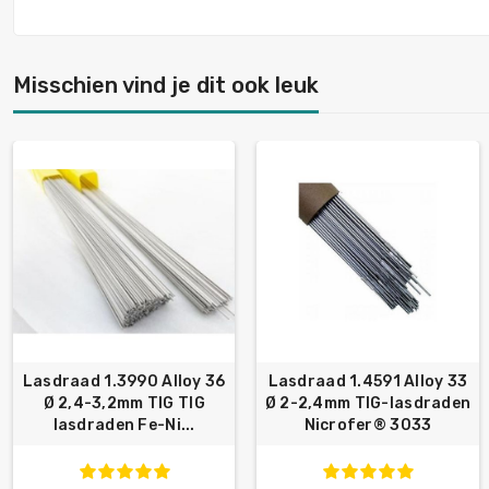
Misschien vind je dit ook leuk
Lasdraad 1.3990 Alloy 36
Lasdraad 1.4591 Alloy 33
Ø 2,4-3,2mm TIG TIG
Ø 2-2,4mm TIG-lasdraden
lasdraden Fe-Ni...
Nicrofer® 3033