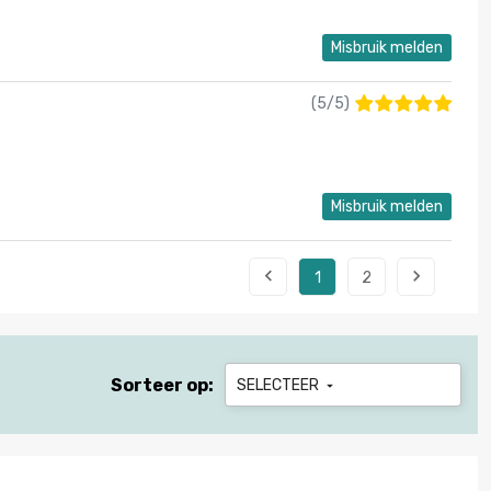
Misbruik melden
(
5
/
5
)
Misbruik melden


1
2
Sorteer op:
SELECTEER
