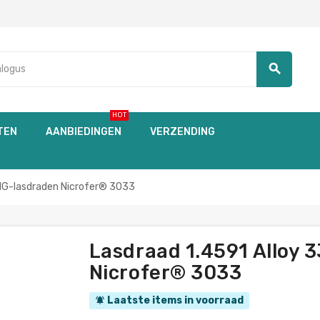
search
HOT
TEN
AANBIEDINGEN
VERZENDING
TIG-lasdraden Nicrofer® 3033
Lasdraad 1.4591 Alloy 
Nicrofer® 3033
Laatste items in voorraad
notifications_active