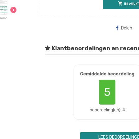
shopping_cart
IN WIN
chevron_right
Delen
Klantbeoordelingen en recen
Gemiddelde beoordeling
5
beoordeling(en): 4
LEES BEOORDELING