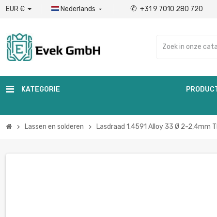
✆
EUR €
Nederlands
+31 9 7010 280 720

KATEGORIE
PRODUC
Lassen en solderen
Lasdraad 1.4591 Alloy 33 Ø 2-2,4mm 
chevron_right
chevron_right