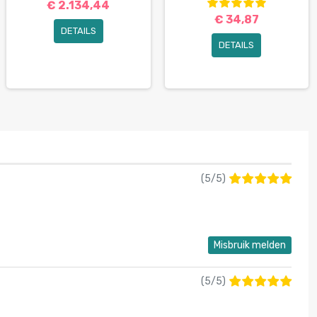
€ 2.134,44
€ 34,87
DETAILS
DETAILS
(
5
/
5
)
Misbruik melden
(
5
/
5
)