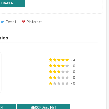
KELWAGEN
Tweet
Pinterest
sies
- 4
- 0
- 0
- 0
- 0
EN
BEOORDEEL HET