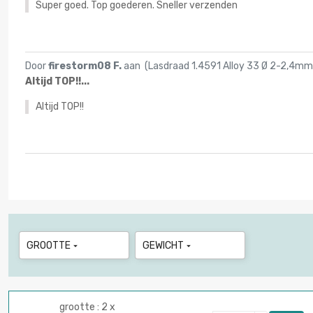
Super goed. Top goederen. Sneller verzenden
Door
firestorm08 F.
aan (
Lasdraad 1.4591 Alloy 33 Ø 2-2,4m
Altijd TOP!!...
Altijd TOP!!
GROOTTE
GEWICHT


grootte : 2 x