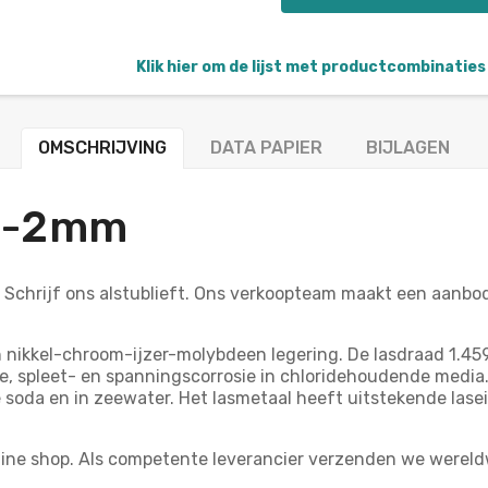
Klik hier om de lijst met productcombinaties 
OMSCHRIJVING
DATA PAPIER
BIJLAGEN
+/-2mm
? Schrijf ons alstublieft. Ons verkoopteam maakt een aanb
n nikkel-chroom-ijzer-molybdeen legering. De lasdraad 1.4
sie, spleet- en spanningscorrosie in chloridehoudende media
e soda en in zeewater. Het lasmetaal heeft uitstekende las
online shop. Als competente leverancier verzenden we were