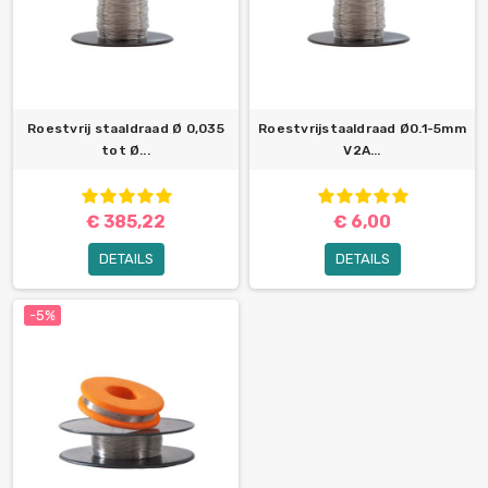
Roestvrij staaldraad Ø 0,035
Roestvrijstaaldraad Ø0.1-5mm
tot Ø...
V2A...
€ 385,22
€ 6,00
DETAILS
DETAILS
-5%