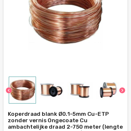
chevron_left
chevron_right
Koperdraad blank Ø0.1-5mm Cu-ETP
zonder vernis Ongecoate Cu
ambachtelijke draad 2-750 meter (lengte