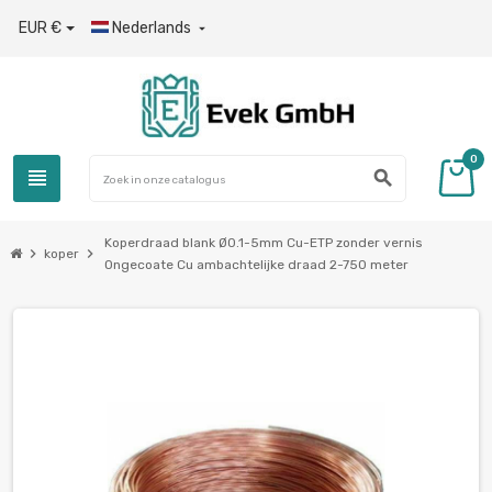
EUR €
Nederlands

0
view_headline
search
Koperdraad blank Ø0.1-5mm Cu-ETP zonder vernis
chevron_right
chevron_right
koper
Ongecoate Cu ambachtelijke draad 2-750 meter