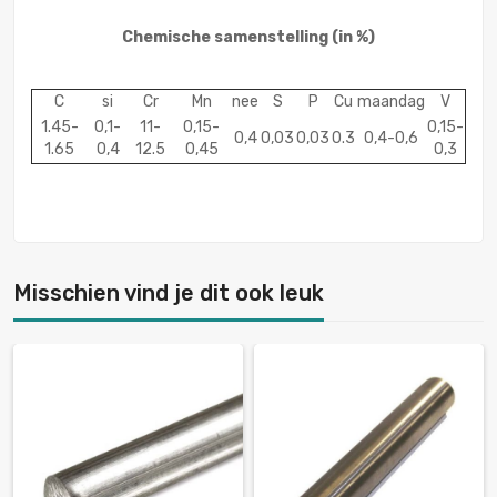
Chemische samenstelling
(in %)
C
si
Cr
Mn
nee
S
P
Cu
maandag
V
1.45-
0,1-
11-
0,15-
0,15-
0,4
0,03
0,03
0.3
0,4-0,6
1.65
0,4
12.5
0,45
0,3
Misschien vind je dit ook leuk