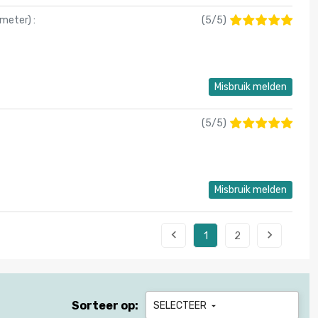
 meter
) :
(
5
/
5
)
Misbruik melden
(
5
/
5
)
Misbruik melden


1
2
Sorteer op:
SELECTEER
