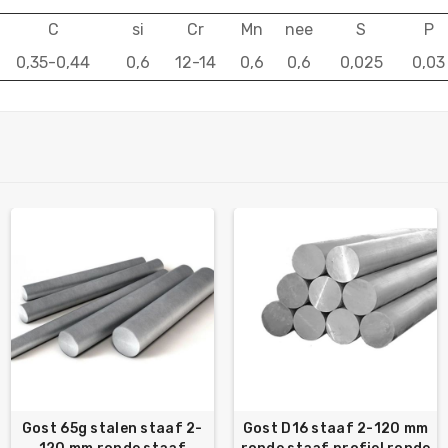
C
si
Cr
Mn
nee
S
P
0,35-0,44
0,6
12-14
0,6
0,6
0,025
0,03
Gost 65g stalen staaf 2-
Gost D16 staaf 2-120 mm