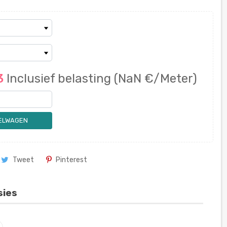
93
Inclusief belasting
(NaN €/Meter)
KELWAGEN
Tweet
Pinterest
sies