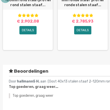
120mm rond staafprofiel
mm ronde staaf profiel
rond stalen staaf...
ronde stalen staaf...
€ 2.902,08
€ 2.785,93
DETAILS
DETAILS
Beoordelingen
Door
hallmann5 H.
aan (
Gost 40x13 stalen staaf 2-120mm rond
Top goederen, graag weer...
Top goederen, graag weer