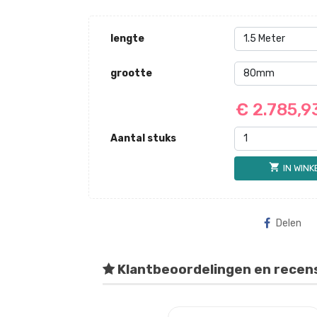
lengte
grootte
€ 2.785,
Aantal stuks
shopping_cart
IN WIN
Delen
Klantbeoordelingen en recen