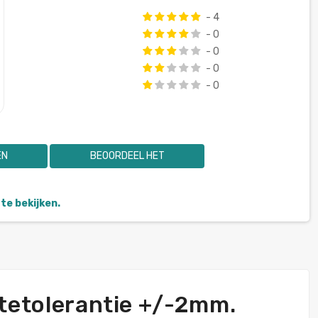
- 4
- 0
- 0
- 0
- 0
EN
BEOORDEEL HET
te bekijken.
gtetolerantie +/-2mm.