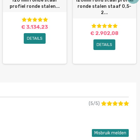
120 mm ronde staaf
120mm rond staafprofiel
profiel ronde stalen...
ronde stalen staaf 0,5-
2...
€ 3.134,23
€ 2.902,08
DETAILS
DETAILS
(
5
/
5
)
Misbruik melden