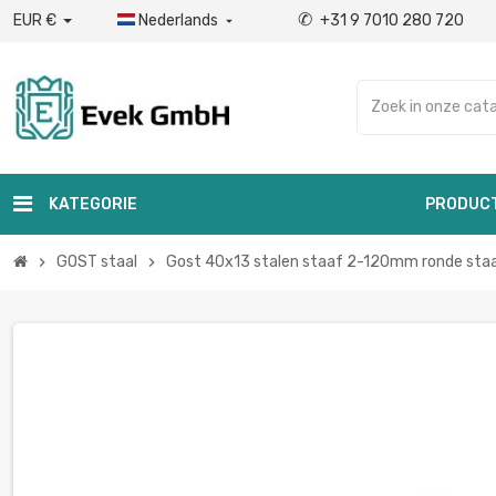
✆
EUR €
Nederlands
+31 9 7010 280 720

KATEGORIE
PRODUC
GOST staal
Gost 40x13 stalen staaf 2-120mm ronde staaf
chevron_right
chevron_right