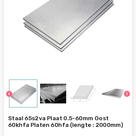
chevron_left
chevron_right
Staal 65s2va Plaat 0.5-60mm Gost
60khfa Platen 60hfa (lengte : 2000mm)