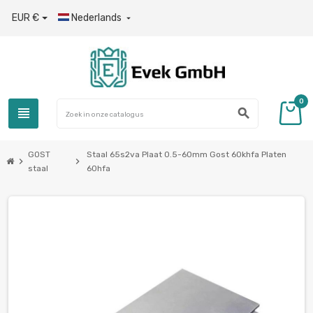
EUR €
Nederlands

0
view_headline
search
GOST
Staal 65s2va Plaat 0.5-60mm Gost 60khfa Platen
chevron_right
chevron_right
staal
60hfa