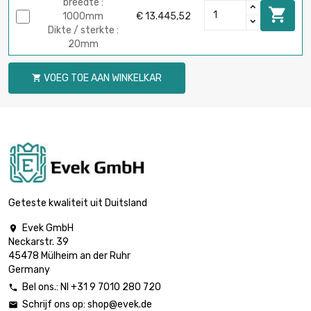
breedte :

1000mm
€ 13.445,52
Dikte / sterkte :
20mm
VOEG TOE AAN WINKELKAR

Geteste kwaliteit uit Duitsland
Evek GmbH

Neckarstr. 39
45478 Mülheim an der Ruhr
Germany
Bel ons.: Nl +31 9 7010 280 720

Schrijf ons op:
shop@evek.de
