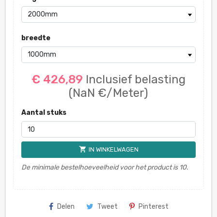
breedte
€ 426,89
Inclusief belasting
(NaN €/Meter)
Aantal stuks
shopping_cart
IN WINKELWAGEN
De minimale bestelhoeveelheid voor het product is 10.
Delen
Tweet
Pinterest