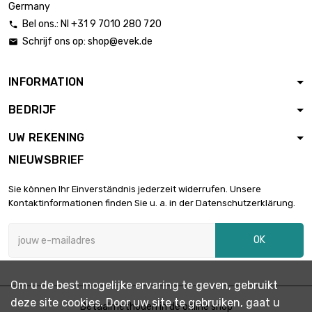
Germany
Bel ons.: Nl +31 9 7010 280 720

Schrijf ons op:
shop@evek.de

INFORMATION
BEDRIJF
UW REKENING
NIEUWSBRIEF
Sie können Ihr Einverständnis jederzeit widerrufen. Unsere
Kontaktinformationen finden Sie u. a. in der Datenschutzerklärung.
OK
Om u de best mogelijke ervaring te geven, gebruikt
deze site cookies. Door uw site te gebruiken, gaat u
Betaalmethoden in de online shop