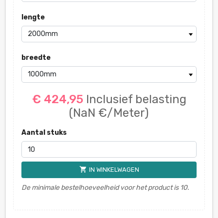
lengte
breedte
€ 424,95
Inclusief belasting
(NaN €/Meter)
Aantal stuks
shopping_cart
IN WINKELWAGEN
De minimale bestelhoeveelheid voor het product is 10.