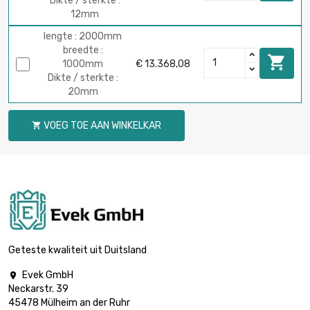
Dikte / sterkte :
12mm
lengte : 2000mm
breedte :

1000mm
€ 13.368,08
Dikte / sterkte :
20mm
VOEG TOE AAN WINKELKAR

Geteste kwaliteit uit Duitsland
Evek GmbH

Neckarstr. 39
45478 Mülheim an der Ruhr