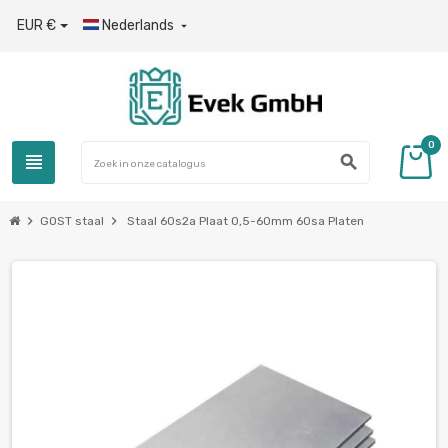
EUR €
Nederlands

0
view_headline
search
chevron_right
chevron_right
GOST staal
Staal 60s2a Plaat 0,5-60mm 60sa Platen