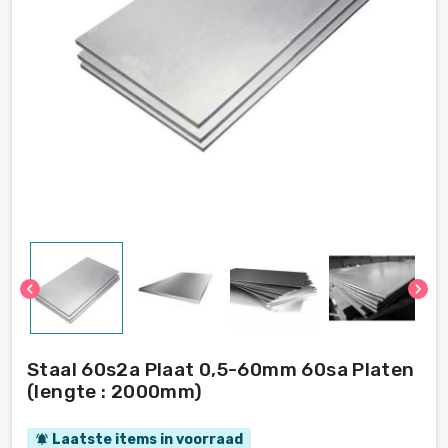
chevron_left
chevron_right
Staal 60s2a Plaat 0,5-60mm 60sa Platen
(lengte : 2000mm)
Laatste items in voorraad
notifications_active