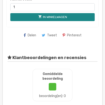
shopping_cart
IN WINKELWAGEN
Delen
Tweet
Pinterest
Klantbeoordelingen en recensies
Gemiddelde
beoordeling
beoordeling(en): 0