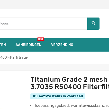
search
HOT
TEN
AANBIEDINGEN
VERZENDING
0 Filterfiltratie
Titanium Grade 2 mesh
3.7035 R50400 Filterfilt
Laatste items in voorraad
notifications_active
Toepassingsgebied: warmtewisselaars; ru