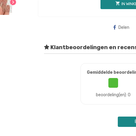
chevron_right
shopping_cart
IN WIN
Delen
Klantbeoordelingen en recen
Gemiddelde beoordeli
beoordeling(en): 0