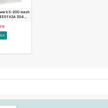
twerk 5-200 mesh
4301 V2A 304...
,98
ILS