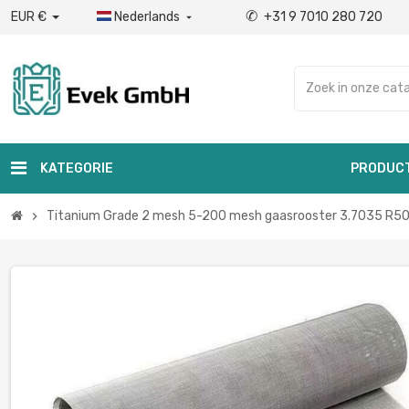
✆
EUR €
Nederlands
+31 9 7010 280 720

KATEGORIE
PRODUC
Titanium Grade 2 mesh 5-200 mesh gaasrooster 3.7035 R5040
chevron_right