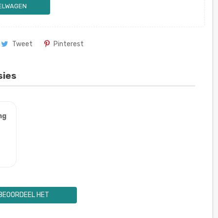
KELWAGEN
Tweet
Pinterest
sies
ng
BEOORDEEL HET