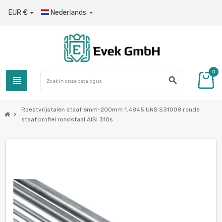
EUR €
Nederlands

0
view_headline
search
Roestvrijstalen staaf 6mm-200mm 1.4845 UNS S31008 ronde
chevron_right
staaf profiel rondstaal AISI 310s