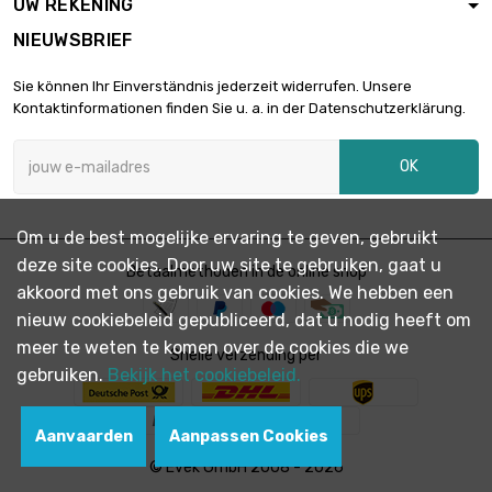
UW REKENING
NIEUWSBRIEF
Sie können Ihr Einverständnis jederzeit widerrufen. Unsere
Kontaktinformationen finden Sie u. a. in der Datenschutzerklärung.
OK
Om u de best mogelijke ervaring te geven, gebruikt
deze site cookies. Door uw site te gebruiken, gaat u
Betaalmethoden in de online shop
akkoord met ons gebruik van cookies. We hebben een
nieuw cookiebeleid gepubliceerd, dat u nodig heeft om
meer te weten te komen over de cookies die we
Snelle verzending per
gebruiken.
Bekijk het cookiebeleid.
Aanvaarden
Aanpassen Cookies
© Evek GmbH 2008 - 2026