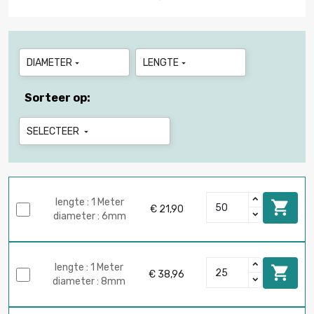
DIAMETER
LENGTE


Sorteer op:
SELECTEER

lengte : 1 Meter

€ 21,90
diameter : 6mm
lengte : 1 Meter

€ 38,96
diameter : 8mm