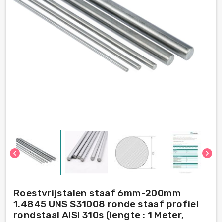
chevron_left
chevron_right
Roestvrijstalen staaf 6mm-200mm
1.4845 UNS S31008 ronde staaf profiel
rondstaal AISI 310s (lengte : 1 Meter,