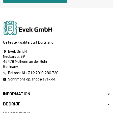
lengte : 1 Meter

€ 790,74
diameter : 40mm
lengte : 1 Meter

€ 1.235,41
diameter : 50mm
Geteste kwaliteit uit Duitsland
Evek GmbH

Neckarstr. 39
45478 Mülheim an der Ruhr
Germany
Bel ons.: Nl +31 9 7010 280 720

Schrijf ons op:
shop@evek.de

INFORMATION
BEDRIJF