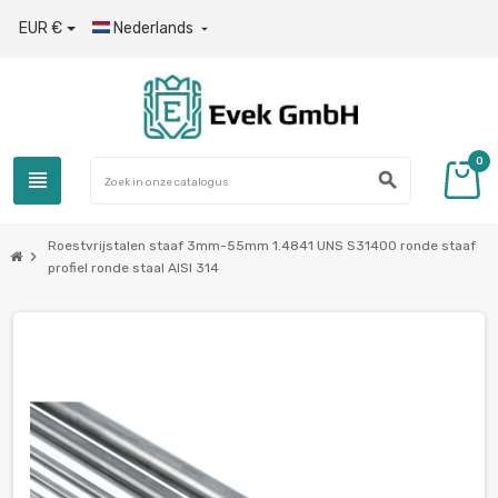
EUR €
Nederlands

0
view_headline
search
Roestvrijstalen staaf 3mm-55mm 1.4841 UNS S31400 ronde staaf
chevron_right
profiel ronde staal AISI 314