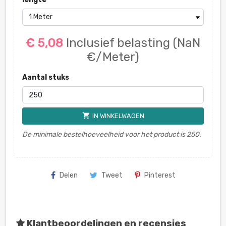
€ 5,08
Inclusief belasting
(NaN
€/Meter)
Aantal stuks
shopping_cart
IN WINKELWAGEN
De minimale bestelhoeveelheid voor het product is 250.
Delen
Tweet
Pinterest
Klantbeoordelingen en recensies