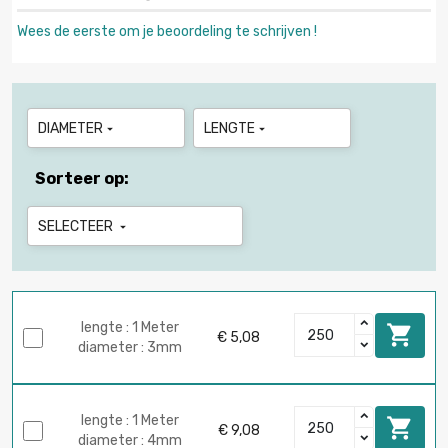
Wees de eerste om je beoordeling te schrijven !
DIAMETER
LENGTE


Sorteer op:
SELECTEER

lengte : 1 Meter

€ 5,08
diameter : 3mm
lengte : 1 Meter

€ 9,08
diameter : 4mm