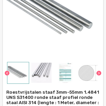
chevron_left
chevron_right
Roestvrijstalen staaf 3mm-55mm 1.4841
UNS S31400 ronde staaf profiel ronde
staal AISI 314 (lengte : 1 Meter, diameter :