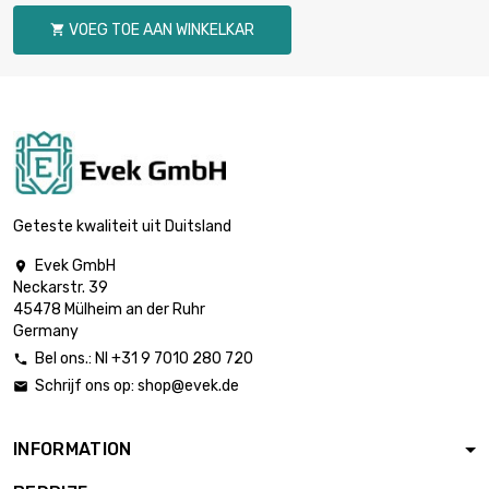
diameter : 12mm
VOEG TOE AAN WINKELKAR

lengte : 1 Meter

€ 89,42
diameter : 14mm
lengte : 1 Meter

€ 102,61
diameter : 15mm
Geteste kwaliteit uit Duitsland
Evek GmbH

Neckarstr. 39
lengte : 1 Meter

€ 116,77
45478 Mülheim an der Ruhr
diameter : 16mm
Germany
Bel ons.: Nl +31 9 7010 280 720

Schrijf ons op:
shop@evek.de

lengte : 1 Meter

€ 147,74
diameter : 18mm
INFORMATION