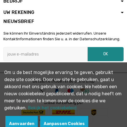
BEDRIJF
lengte : 1 Meter

€ 182,47
diameter : 20mm
UW REKENING
NIEUWSBRIEF
lengte : 1 Meter

€ 220,83
Sie können Ihr Einverständnis jederzeit widerrufen. Unsere
diameter : 22mm
Kontaktinformationen finden Sie u. a. in der Datenschutzerklärung.
OK
lengte : 1 Meter

€ 262,69
diameter : 24mm
Om u de best mogelijke ervaring te geven, gebruikt
deze site cookies. Door uw site te gebruiken, gaat u
lengte : 1 Meter
Betaalmethoden in de online shop

€ 285,08
akkoord met ons gebruik van cookies. We hebben een
diameter : 25mm
nieuw cookiebeleid gepubliceerd, dat u nodig heeft om
meer te weten te komen over de cookies die we
Snelle verzending per
lengte : 1 Meter
gebruiken.
Bekijk het cookiebeleid.

€ 357,68
diameter : 28mm
Aanvaarden
Aanpassen Cookies