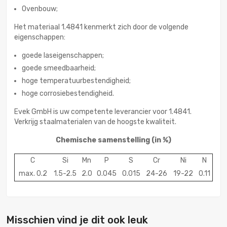
Ovenbouw;
Het materiaal 1.4841 kenmerkt zich door de volgende
eigenschappen:
goede laseigenschappen;
goede smeedbaarheid;
hoge temperatuurbestendigheid;
hoge corrosiebestendigheid.
Evek GmbH is uw competente leverancier voor 1.4841.
Verkrijg staalmaterialen van de hoogste kwaliteit.
Chemische samenstelling
(in %)
C
Si
Mn
P
S
Cr
Ni
N
max. 0.2
1.5-2.5
2.0
0.045
0.015
24-26
19-22
0.11
Misschien vind je dit ook leuk