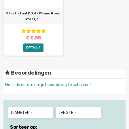
Staaf staal Ø0,4-110mm Rond
staafje...
€ 0,85
DETAILS
Beoordelingen
Wees de eerste om je beoordeling te schrijven !
DIAMETER
LENGTE


Sorteer op: