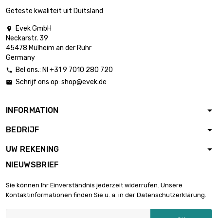
€ 44,17
diameter : 14mm
Geteste kwaliteit uit Duitsland
Evek GmbH

Neckarstr. 39
lengte : 1 Meter

€ 50,70
45478 Mülheim an der Ruhr
diameter : 15mm
Germany
Bel ons.: Nl +31 9 7010 280 720

Schrijf ons op:
shop@evek.de

lengte : 1 Meter

€ 57,72
diameter : 16mm
INFORMATION
BEDRIJF
lengte : 1 Meter

€ 65,10
diameter : 17mm
UW REKENING
NIEUWSBRIEF
lengte : 1 Meter

€ 72,96
Sie können Ihr Einverständnis jederzeit widerrufen. Unsere
diameter : 18mm
Kontaktinformationen finden Sie u. a. in der Datenschutzerklärung.