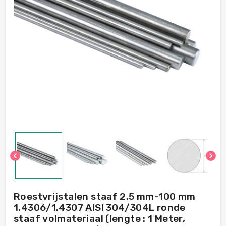
chevron_left
chevron_right
Roestvrijstalen staaf 2,5 mm-100 mm
1.4306/1.4307 AISI 304/304L ronde
staaf volmateriaal (lengte : 1 Meter,