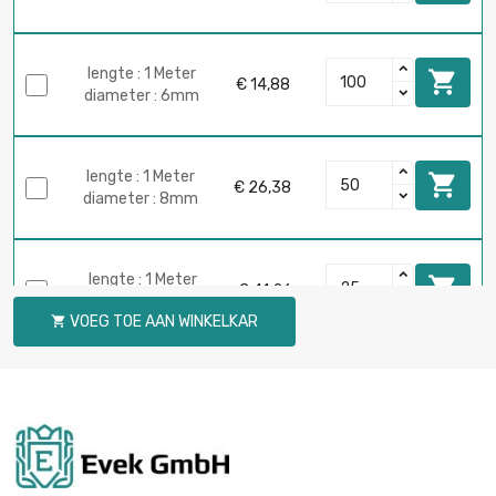
lengte : 1 Meter

€ 14,88
diameter : 6mm
lengte : 1 Meter

€ 26,38
diameter : 8mm
lengte : 1 Meter

€ 41,26
diameter : 10mm
VOEG TOE AAN WINKELKAR

lengte : 1 Meter

€ 32,43
diameter : 12mm
lengte : 1 Meter
