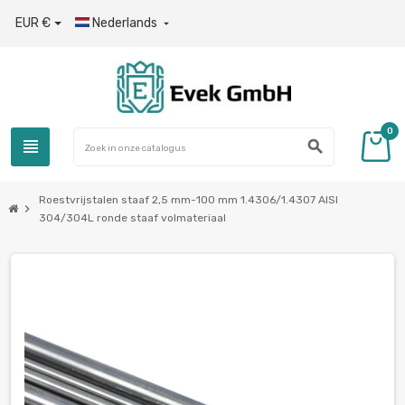
EUR €
Nederlands

0
view_headline
search
Roestvrijstalen staaf 2,5 mm-100 mm 1.4306/1.4307 AISI
chevron_right
304/304L ronde staaf volmateriaal