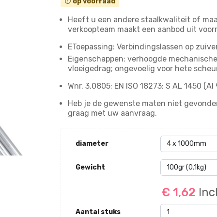
op voorraad
error_outline
Heeft u een andere staalkwaliteit of maa
verkoopteam maakt een aanbod uit voor
EToepassing: Verbindingslassen op zuive
Eigenschappen: verhoogde mechanische 
vloeigedrag; ongevoelig voor hete sche
Wnr. 3.0805; EN ISO 18273: S AL 1450 (Al 
Heb je de gewenste maten niet gevonde
graag met uw aanvraag.
diameter
Gewicht
€ 1,62
Inc
Aantal stuks