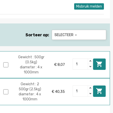
Misbruik melden
Sorteer op:
SELECTEER

Gewicht : 500gr
(0.5kg)

€ 8,07
diameter : 4 x
1000mm
Gewicht : 2
500gr (2.5kg)

€ 40,35
diameter : 4 x
1000mm