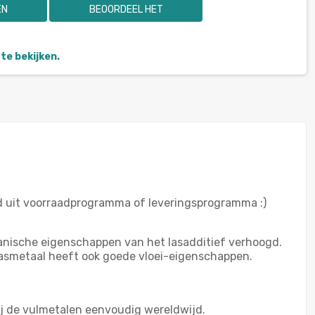
EN
BEOORDEEL HET
te bekijken.
od uit voorraadprogramma of leveringsprogramma :)
anische eigenschappen van het lasadditief verhoogd.
lasmetaal heeft ook goede vloei-eigenschappen.
j de vulmetalen eenvoudig wereldwijd.