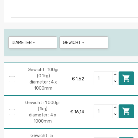
DIAMETER
GEWICHT


Gewicht : 100gr
(0.1kg)

€ 1,62
diameter : 4 x
1000mm
Gewicht : 1 000gr
(1kg)

€ 16,14
diameter : 4 x
1000mm
Gewicht : 5