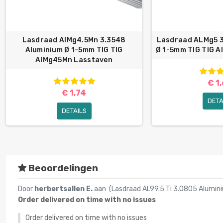
Lasdraad AlMg4.5Mn 3.3548
Lasdraad ALMg5 3
Aluminium Ø 1-5mm TIG TIG
Ø 1-5mm TIG TIG A
AlMg45Mn Lasstaven
€ 1
€ 1,74
DETA
DETAILS
Beoordelingen
Door
herbertsallen E.
aan (
Lasdraad AL99.5 Ti 3.0805 Alumini
Order delivered on time with no issues
Order delivered on time with no issues