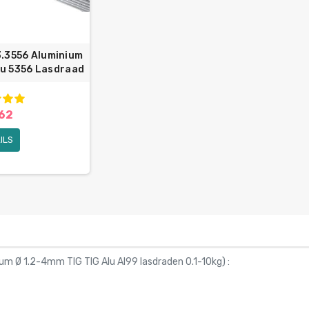
.3556 Aluminium
lu 5356 Lasdraad
,62
ILS
um Ø 1.2-4mm TIG TIG Alu Al99 lasdraden 0.1-10kg
) :