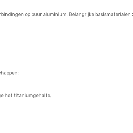
rbindingen op puur aluminium. Belangrijke basismaterialen z
chappen:
 het titaniumgehalte;