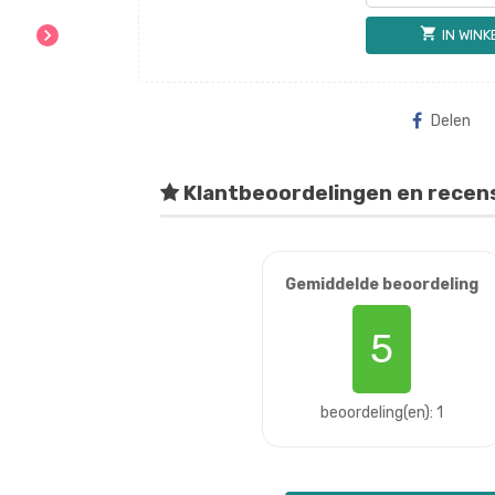
chevron_right
shopping_cart
IN WIN
Delen
Klantbeoordelingen en recen
Gemiddelde beoordeling
5
beoordeling(en): 1