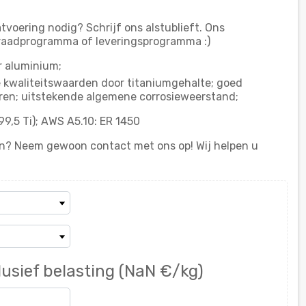
tvoering nodig? Schrijf ons alstublieft. Ons
raadprogramma of leveringsprogramma :)
r aluminium;
kwaliteitswaarden door titaniumgehalte; goed
uren; uitstekende algemene corrosieweerstand;
99,5 Ti); AWS A5.10: ER 1450
n? Neem gewoon contact met ons op! Wij helpen u
lusief belasting
(NaN €/kg)