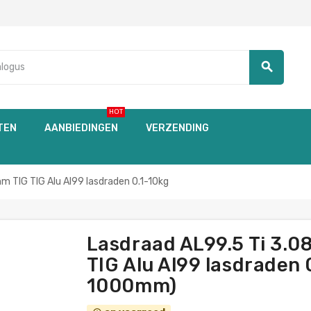
search
HOT
TEN
AANBIEDINGEN
VERZENDING
m TIG TIG Alu Al99 lasdraden 0.1-10kg
Lasdraad AL99.5 Ti 3.0
TIG Alu Al99 lasdraden 0
1000mm)