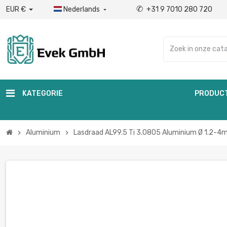
✆
EUR €
Nederlands
+31 9 7010 280 720

KATEGORIE
PRODUC
Aluminium
Lasdraad AL99.5 Ti 3.0805 Aluminium Ø 1.2-4m
chevron_right
chevron_right