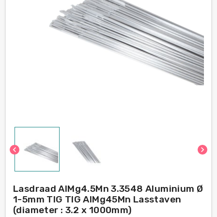
chevron_left
chevron_right
Lasdraad AlMg4.5Mn 3.3548 Aluminium Ø
1-5mm TIG TIG AlMg45Mn Lasstaven
(diameter : 3.2 x 1000mm)