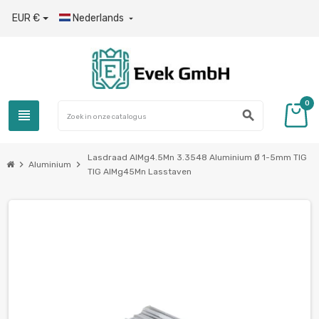
EUR €
Nederlands

0
view_headline
search
Lasdraad AlMg4.5Mn 3.3548 Aluminium Ø 1-5mm TIG
chevron_right
chevron_right
Aluminium
TIG AlMg45Mn Lasstaven