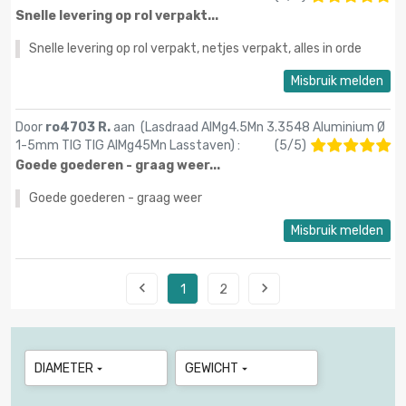
Snelle levering op rol verpakt...
Snelle levering op rol verpakt, netjes verpakt, alles in orde
Misbruik melden
Door
ro4703 R.
aan (
Lasdraad AlMg4.5Mn 3.3548 Aluminium Ø
1-5mm TIG TIG AlMg45Mn Lasstaven
) :
(
5
/
5
)
Goede goederen - graag weer...
Goede goederen - graag weer
Misbruik melden


1
2
DIAMETER
GEWICHT

