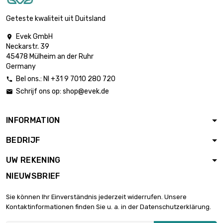
Gewicht : 100gr (0.1kg)

€ 1,72
diameter : 4 x 1000mm
Geteste kwaliteit uit Duitsland
Evek GmbH

Gewicht : 250gr
Neckarstr. 39
(0.25kg)

€ 4,28
45478 Mülheim an der Ruhr
diameter : 4 x
Germany
1000mm
Bel ons.: Nl +31 9 7010 280 720

Gewicht : 500gr
Schrijf ons op:
shop@evek.de

(0.5kg)

€ 8,57
diameter : 4 x
1000mm
INFORMATION
Gewicht : 1 000gr (1kg)
BEDRIJF

diameter : 4 x
€ 17,15
1000mm
UW REKENING
NIEUWSBRIEF
Gewicht : 2 000gr
(2kg)

€ 34,28
Sie können Ihr Einverständnis jederzeit widerrufen. Unsere
diameter : 4 x
Kontaktinformationen finden Sie u. a. in der Datenschutzerklärung.
1000mm