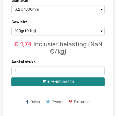
diameter
Gewicht
€ 1,74
Inclusief belasting
(NaN
€/kg)
Aantal stuks
shopping_cart
IN WINKELWAGEN
Delen
Tweet
Pinterest