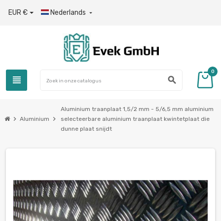
EUR €
Nederlands

0
view_headline
search
Aluminium traanplaat 1,5/2 mm - 5/6,5 mm aluminium
chevron_right
chevron_right
Aluminium
selecteerbare aluminium traanplaat kwintetplaat die
dunne plaat snijdt