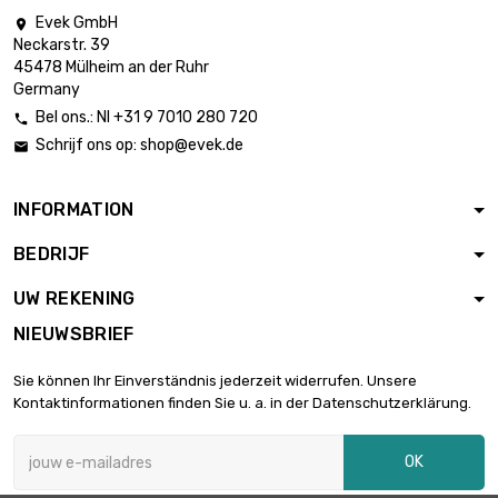
Evek GmbH

breedte : 100mm
Neckarstr. 39
lengte : 800mm

€ 17,86
45478 Mülheim an der Ruhr
Dikte / sterkte :
Germany
2.5/4mm
Bel ons.: Nl +31 9 7010 280 720

breedte : 100mm
Schrijf ons op:
shop@evek.de

lengte : 900mm

€ 20,09
Dikte / sterkte :
2.5/4mm
INFORMATION
breedte : 100mm
BEDRIJF
lengte : 1000mm

€ 22,32
Dikte / sterkte :
UW REKENING
2.5/4mm
NIEUWSBRIEF
lengte : 150mm
breedte : 150mm

€ 5,02
Sie können Ihr Einverständnis jederzeit widerrufen. Unsere
Dikte / sterkte :
Kontaktinformationen finden Sie u. a. in der Datenschutzerklärung.
2.5/4mm
lengte : 200mm
OK
breedte : 150mm

€ 6,69
Dikte / sterkte :