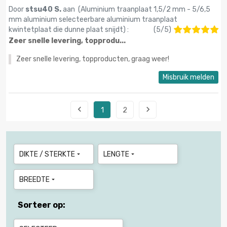
Door
stsu40 S.
aan (
Aluminium traanplaat 1,5/2 mm - 5/6,5
mm aluminium selecteerbare aluminium traanplaat
kwintetplaat die dunne plaat snijdt
) :
(
5
/
5
)
Zeer snelle levering, topprodu...
Zeer snelle levering, topproducten, graag weer!
Misbruik melden


1
2
DIKTE / STERKTE
LENGTE


BREEDTE

Sorteer op: