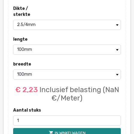
Dikte /
sterkte
lengte
breedte
€ 2,23
Inclusief belasting
(NaN
€/Meter)
Aantal stuks
shopping_cart
IN WINKELWAGEN