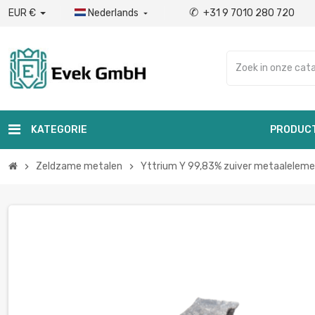
✆
EUR €
Nederlands
+31 9 7010 280 720

KATEGORIE
PRODUC
Zeldzame metalen
Yttrium Y 99,83% zuiver metaalelemen
chevron_right
chevron_right