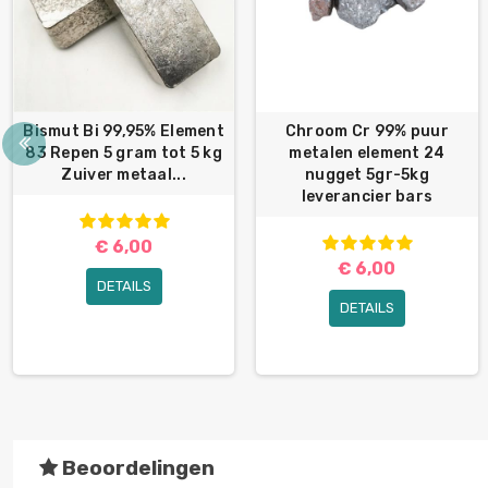
Bismut Bi 99,95% Element
Chroom Cr 99% puur
83 Repen 5 gram tot 5 kg
metalen element 24
Zuiver metaal...
nugget 5gr-5kg
leverancier bars
€ 6,00
€ 6,00
DETAILS
DETAILS
Beoordelingen