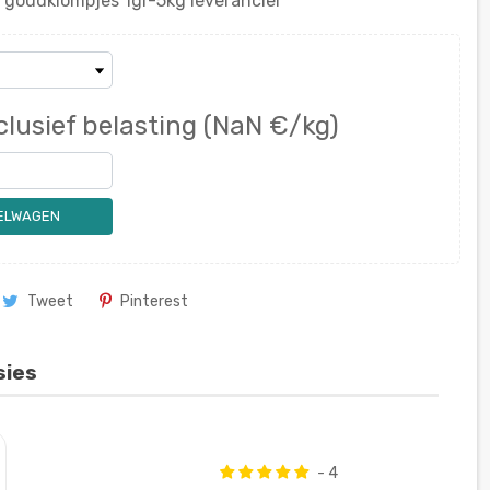
 goudklompjes 1gr-5kg leverancier
clusief belasting
(NaN €/kg)
KELWAGEN
Tweet
Pinterest
sies
- 4