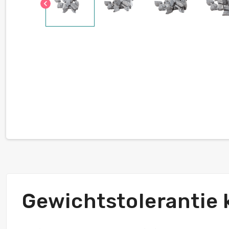
chevron_left
Gewichtstolerantie 