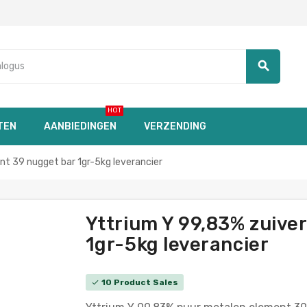
search
HOT
TEN
AANBIEDINGEN
VERZENDING
t 39 nugget bar 1gr-5kg leverancier
Yttrium Y 99,83% zuive
1gr-5kg leverancier
10 Product Sales
check