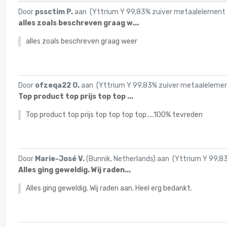
Door
pssctim P.
aan (
Yttrium Y 99,83% zuiver metaalelement 3
alles zoals beschreven graag w...
alles zoals beschreven graag weer
Door
ofzeqa22 O.
aan (
Yttrium Y 99,83% zuiver metaalelement
Top product top prijs top top ...
Top product top prijs top top top top.....100% tevreden
Door
Marie-José V.
(Bunnik, Netherlands) aan (
Yttrium Y 99,83
Alles ging geweldig. Wij raden...
Alles ging geweldig. Wij raden aan. Heel erg bedankt.