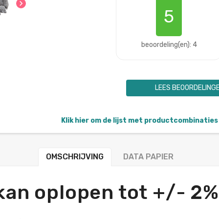
chevron_right
5
beoordeling(en): 4
LEES BEOORDELING
Klik hier om de lijst met productcombinaties 
OMSCHRIJVING
DATA PAPIER
kan oplopen tot +/- 2%