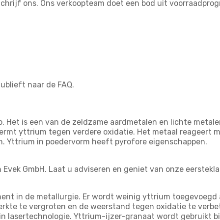
Schrijf ons. Ons verkoopteam doet een bod uit voorraadpro
tublieft naar de FAQ.
 Het is een van de zeldzame aardmetalen en lichte metalen. 
hermt yttrium tegen verdere oxidatie. Het metaal reageert
n. Yttrium in poedervorm heeft pyrofore eigenschappen.
an Evek GmbH. Laat u adviseren en geniet van onze eerstekla
ment in de metallurgie. Er wordt weinig yttrium toegevoegd
erkte te vergroten en de weerstand tegen oxidatie te verbe
n lasertechnologie. Yttrium-ijzer-granaat wordt gebruikt b