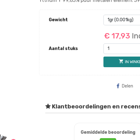
Yttrium Y 99,83% puur metalen element 39
Gewicht
€ 17,93
In
Aantal stuks
shopping_cart
IN WIN
Delen
Klantbeoordelingen en recen
Gemiddelde beoordeling