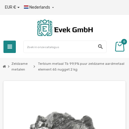
EUR €
Nederlands

0
view_headline
search
Zeldzame
Terbium metaal Tb 99,9% puur zeldzame aardmetaal
chevron_right
chevron_right
metalen
element 65 nugget 2 kg