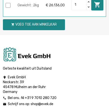

Gewicht : 2kg
€ 26.136,00
VOEG TOE AAN WINKELKAR

Geteste kwaliteit uit Duitsland
Evek GmbH

Neckarstr. 39
45478 Mülheim an der Ruhr
Germany
Bel ons.: Nl +31 9 7010 280 720

Schrijf ons op:
shop@evek.de
