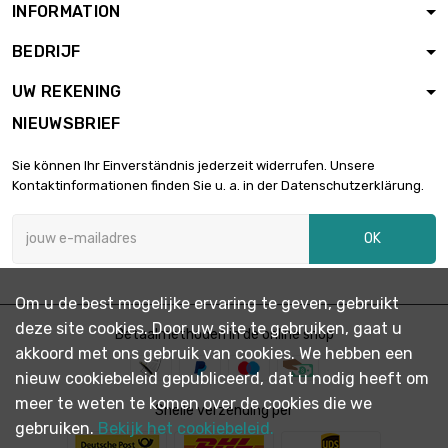
INFORMATION
BEDRIJF
Gewicht : 10 000gr

€ 398,59
(10kg)
UW REKENING
NIEUWSBRIEF
Sie können Ihr Einverständnis jederzeit widerrufen. Unsere
Kontaktinformationen finden Sie u. a. in der Datenschutzerklärung.
OK
Om u de best mogelijke ervaring te geven, gebruikt
deze site cookies. Door uw site te gebruiken, gaat u
Betaalmethoden in de online shop
akkoord met ons gebruik van cookies. We hebben een
nieuw cookiebeleid gepubliceerd, dat u nodig heeft om
meer te weten te komen over de cookies die we
Snelle verzending per
gebruiken.
Bekijk het cookiebeleid.