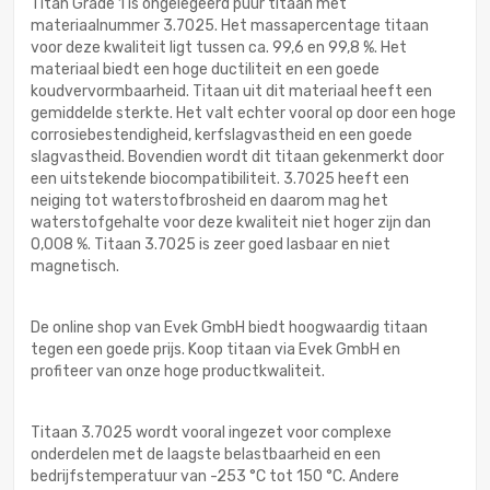
Titan Grade 1 is ongelegeerd puur titaan met
materiaalnummer 3.7025. Het massapercentage titaan
voor deze kwaliteit ligt tussen ca. 99,6 en 99,8 %. Het
materiaal biedt een hoge ductiliteit en een goede
koudvervormbaarheid. Titaan uit dit materiaal heeft een
gemiddelde sterkte. Het valt echter vooral op door een hoge
corrosiebestendigheid, kerfslagvastheid en een goede
slagvastheid. Bovendien wordt dit titaan gekenmerkt door
een uitstekende biocompatibiliteit. 3.7025 heeft een
neiging tot waterstofbrosheid en daarom mag het
waterstofgehalte voor deze kwaliteit niet hoger zijn dan
0,008 %. Titaan 3.7025 is zeer goed lasbaar en niet
magnetisch.
De online shop van Evek GmbH biedt hoogwaardig titaan
tegen een goede prijs. Koop titaan via Evek GmbH en
profiteer van onze hoge productkwaliteit.
Titaan 3.7025 wordt vooral ingezet voor complexe
onderdelen met de laagste belastbaarheid en een
bedrijfstemperatuur van -253 °C tot 150 °C. Andere