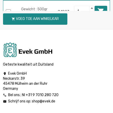
Gewicht : 500gr

€ 19,93
(0.5kg)
VOEG TOE AAN WINKELKAR

Gewicht : 1 000gr

€ 39,86
(1kg)
Gewicht : 2 000gr

€ 79,71
(2kg)
Geteste kwaliteit uit Duitsland
Evek GmbH

Neckarstr. 39
Gewicht : 2 500gr

€ 99,64
45478 Mülheim an der Ruhr
(2.5kg)
Germany
Bel ons.: Nl +31 9 7010 280 720

Schrijf ons op:
shop@evek.de

Gewicht : 5 000gr

€ 199,30
(5kg)