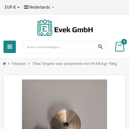
EUR €
Nederlands

0
view_headline
search
chevron_right
chevron_right
Titanium
Titan Targets voor anodiseren min 99,5% 5gr-10kg