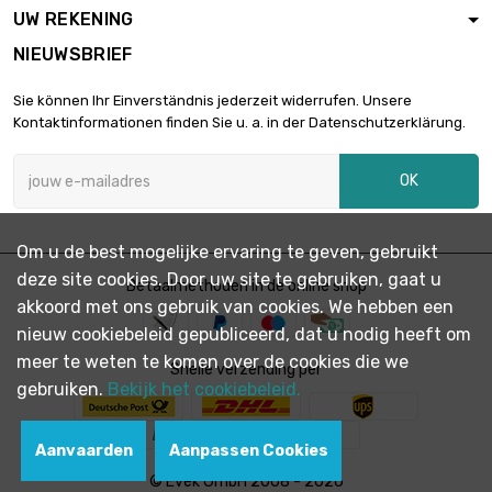
UW REKENING
NIEUWSBRIEF
Sie können Ihr Einverständnis jederzeit widerrufen. Unsere
Kontaktinformationen finden Sie u. a. in der Datenschutzerklärung.
OK
Om u de best mogelijke ervaring te geven, gebruikt
deze site cookies. Door uw site te gebruiken, gaat u
Betaalmethoden in de online shop
akkoord met ons gebruik van cookies. We hebben een
nieuw cookiebeleid gepubliceerd, dat u nodig heeft om
meer te weten te komen over de cookies die we
Snelle verzending per
gebruiken.
Bekijk het cookiebeleid.
Aanvaarden
Aanpassen Cookies
© Evek GmbH 2008 - 2026