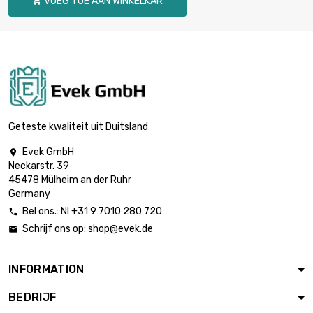
VOEG TOE AAN WINKELKAR

Geteste kwaliteit uit Duitsland
Evek GmbH

Neckarstr. 39
45478 Mülheim an der Ruhr
Germany
Bel ons.: Nl +31 9 7010 280 720

Schrijf ons op:
shop@evek.de

INFORMATION
BEDRIJF