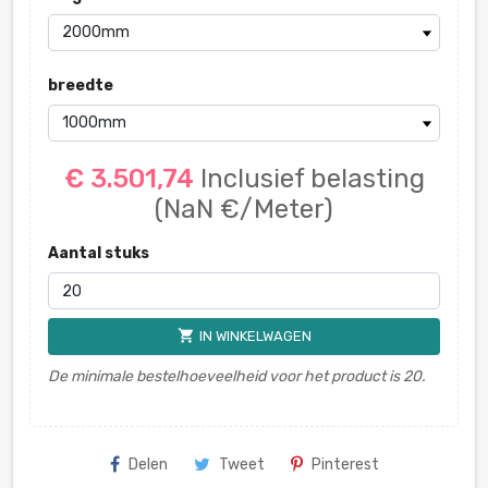
breedte
€ 3.501,74
Inclusief belasting
(NaN €/Meter)
Aantal stuks
shopping_cart
IN WINKELWAGEN
De minimale bestelhoeveelheid voor het product is 20.
Delen
Tweet
Pinterest