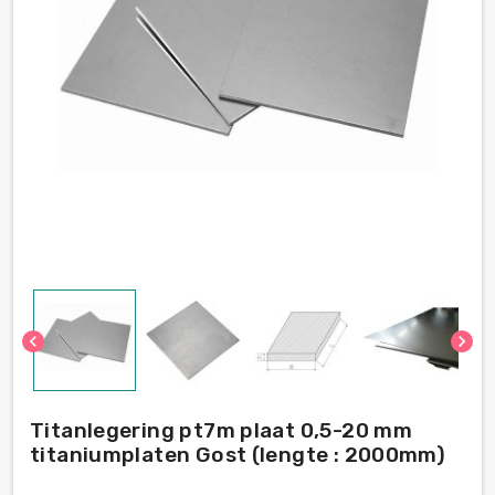
chevron_left
chevron_right
Titanlegering pt7m plaat 0,5-20 mm
titaniumplaten Gost (lengte : 2000mm)