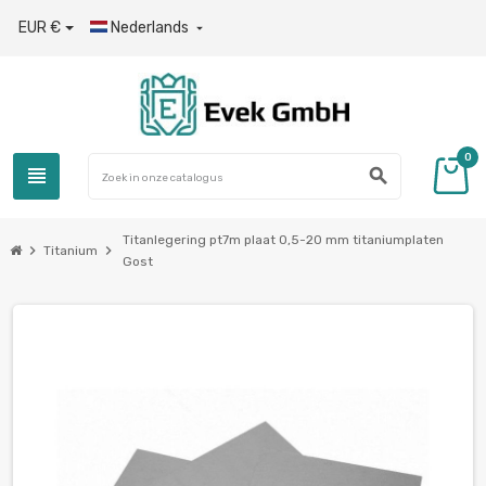
EUR €
Nederlands

0
view_headline
search
Titanlegering pt7m plaat 0,5-20 mm titaniumplaten
chevron_right
chevron_right
Titanium
Gost